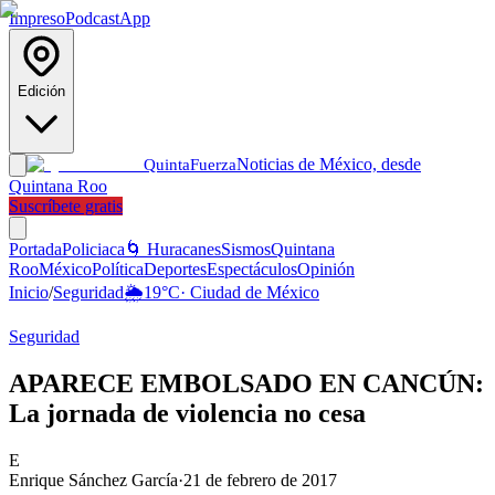
Impreso
Podcast
App
Edición
Noticias de México, desde
Quinta
Fuerza
Quintana Roo
Suscríbete gratis
Portada
Policiaca
🌀 Huracanes
Sismos
Quintana
Roo
México
Política
Deportes
Espectáculos
Opinión
Inicio
/
Seguridad
🌦️
19
°C
·
Ciudad de México
Seguridad
APARECE EMBOLSADO EN CANCÚN:
La jornada de violencia no cesa
E
Enrique Sánchez García
·
21 de febrero de 2017