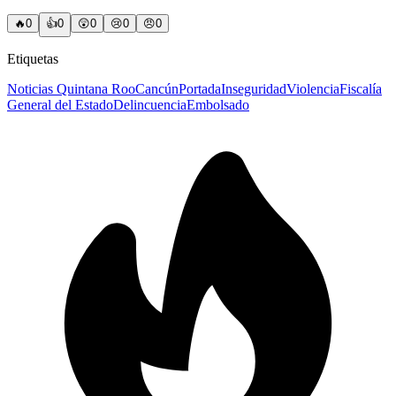
🔥
0
👍
0
😲
0
😢
0
😠
0
Etiquetas
Noticias Quintana Roo
Cancún
Portada
Inseguridad
Violencia
Fiscalía
General del Estado
Delincuencia
Embolsado