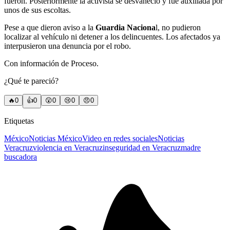
fueron. Posteriormente la activista se desvaneció y fue auxiliada por
unos de sus escoltas.
Pese a que dieron aviso a la
Guardia Naciona
l, no pudieron
localizar al vehículo ni detener a los delincuentes. Los afectados ya
interpusieron una denuncia por el robo.
Con información de Proceso.
¿Qué te pareció?
🔥
0
👍
0
😲
0
😢
0
😠
0
Etiquetas
México
Noticias México
Video en redes sociales
Noticias
Veracruz
violencia en Veracruz
inseguridad en Veracruz
madre
buscadora