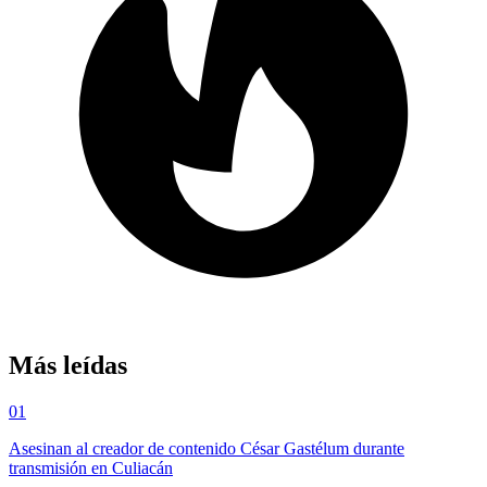
Más leídas
01
Asesinan al creador de contenido César Gastélum durante
transmisión en Culiacán