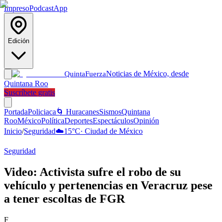
Impreso
Podcast
App
Edición
Noticias de México, desde
Quinta
Fuerza
Quintana Roo
Suscríbete gratis
Portada
Policiaca
🌀 Huracanes
Sismos
Quintana
Roo
México
Política
Deportes
Espectáculos
Opinión
Inicio
/
Seguridad
☁️
15
°C
·
Ciudad de México
Seguridad
Video: Activista sufre el robo de su
vehículo y pertenencias en Veracruz pese
a tener escoltas de FGR
F