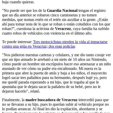
baja cuando quieras.
"No puede ser que los de la
Guardia Nacional
tengan el registro
que un día anterior se robaron cinco camionetas y no tomen
medidas, que nomas estén en el retén sin auxiliar a la gente. ¿Están
ahí para tomar nota de lo que se roban o están coludidos con los que
roban?”, cuestiona la activista de
Veracruz
, cuya familia ha sufrido
cuatro robos de vehículos con violencia en el último año.
Te puede interesar:
Tres motociclistas pierden la vida al impactarse
contra una grúa en Veracruz; dos eran policías
"Nos pidieron nuestras carteras y celulares, y me dio tanto coraje ver
que un tipo armado le arrebató a mi nieto de 10 años un Nintendo,
cómo puede un hombre sin escrúpulos hacer eso amenazar a un niño
asustado de ver cómo su padre era encañonado. Mi nuera es la
primera que abre la puerta de atrás y baja a los niños, el mayorcito
logró sacar tres pañalitos para su hermanito, después bajé yo, pero
me quedé parada esperando a mi hijo, que le rogaba al que le
apuntaba que le dejara sacar la pañalera de su bebé, pero no le
dejaron hacerlo", relató.
Finalmente, la
madre buscadora de Veracruz
intercedió para que
no se llevaran a su hijo, pues lo querían subir al vehículo porque no
lo podían arrancar. Al final les dio la expliación, abordaron y se