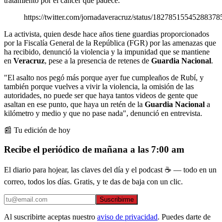
tratamiento por el cáncer que padece.
https://twitter.com/jornadaveracruz/status/18278515545288378
La activista, quien desde hace años tiene guardias proporcionados
por la Fiscalía General de la República (FGR) por las amenazas que
ha recibido, denunció la violencia y la impunidad que se mantiene
en
Veracruz
, pese a la presencia de retenes de
Guardia Nacional
.
"El asalto nos pegó más porque ayer fue cumpleaños de Rubí, y
también porque vuelves a vivir la violencia, la omisión de las
autoridades, no puede ser que haya tantos videos de gente que
asaltan en ese punto, que haya un retén de la
Guardia Nacional
a
kilómetro y medio y que no pase nada", denunció en entrevista.
📰 Tu edición de hoy
Recibe el periódico de mañana a las 7:00 am
El diario para hojear, las claves del día y el podcast ☕ — todo en un
correo, todos los días. Gratis, y te das de baja con un clic.
Suscribirme
Al suscribirte aceptas nuestro
aviso de privacidad
. Puedes darte de