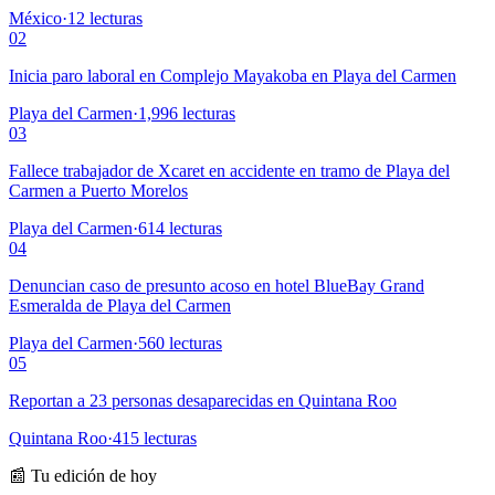
México
·
12
lecturas
02
Inicia paro laboral en Complejo Mayakoba en Playa del Carmen
Playa del Carmen
·
1,996
lecturas
03
Fallece trabajador de Xcaret en accidente en tramo de Playa del
Carmen a Puerto Morelos
Playa del Carmen
·
614
lecturas
04
Denuncian caso de presunto acoso en hotel BlueBay Grand
Esmeralda de Playa del Carmen
Playa del Carmen
·
560
lecturas
05
Reportan a 23 personas desaparecidas en Quintana Roo
Quintana Roo
·
415
lecturas
📰 Tu edición de hoy