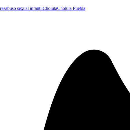
res
abuso sexual infantil
Cholula
Cholula Puebla