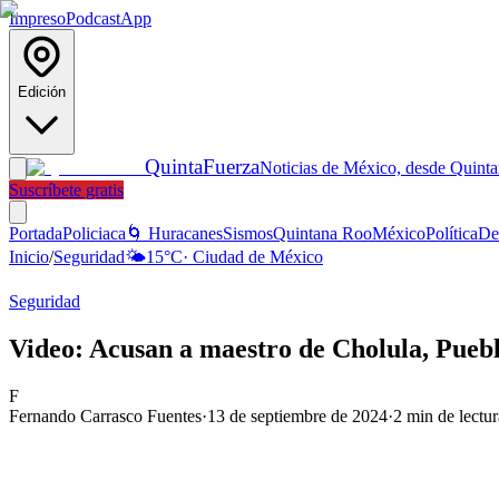
Impreso
Podcast
App
Edición
Quinta
Fuerza
Noticias de México, desde Quint
Suscríbete gratis
Portada
Policiaca
🌀 Huracanes
Sismos
Quintana Roo
México
Política
De
Inicio
/
Seguridad
🌤️
15
°C
·
Ciudad de México
Seguridad
Video: Acusan a maestro de Cholula, Puebl
F
Fernando Carrasco Fuentes
·
13 de septiembre de 2024
·
2
min de lectur