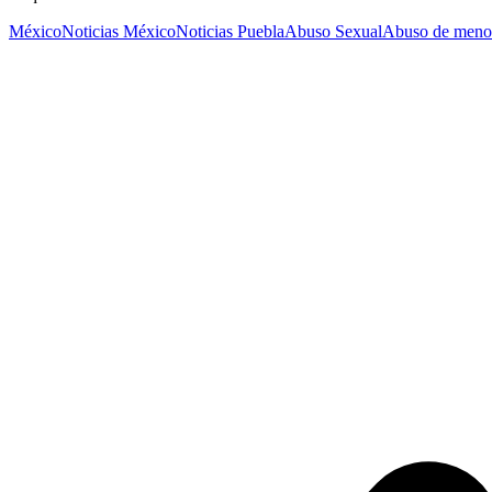
México
Noticias México
Noticias Puebla
Abuso Sexual
Abuso de meno