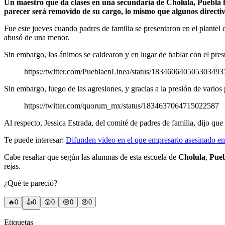
Un maestro que da clases en una secundaria de Cholula, Puebla fu
parecer será removido de su cargo, lo mismo que algunos directiv
Fue este jueves cuando padres de familia se presentaron en el plantel
abusó de una menor.
Sin embargo, los ánimos se caldearon y en lugar de hablar con el presun
https://twitter.com/PueblaenLinea/status/183460640505303493
Sin embargo, luego de las agresiones, y gracias a la presión de varios 
https://twitter.com/quorum_mx/status/1834637064715022587
Al respecto, Jessica Estrada, del comité de padres de familia, dijo que
Te puede interesar:
Difunden video en el que empresario asesinado en
Cabe resaltar que según las alumnas de esta escuela de
Cholula
,
Pue
rejas.
¿Qué te pareció?
🔥
0
👍
0
😲
0
😢
0
😠
0
Etiquetas