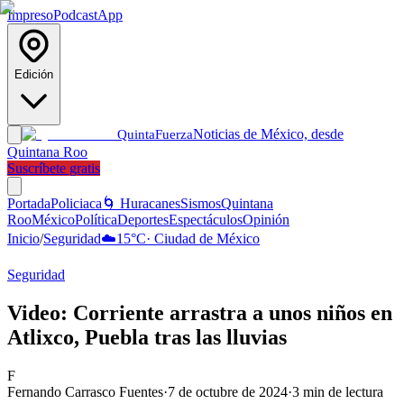
Impreso
Podcast
App
Edición
Noticias de México, desde
Quinta
Fuerza
Quintana Roo
Suscríbete gratis
Portada
Policiaca
🌀 Huracanes
Sismos
Quintana
Roo
México
Política
Deportes
Espectáculos
Opinión
Inicio
/
Seguridad
☁️
15
°C
·
Ciudad de México
Seguridad
Video: Corriente arrastra a unos niños en
Atlixco, Puebla tras las lluvias
F
Fernando Carrasco Fuentes
·
7 de octubre de 2024
·
3
min de lectura