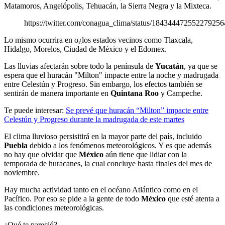
Matamoros, Angelópolis, Tehuacán, la Sierra Negra y la Mixteca.
https://twitter.com/conagua_clima/status/184344472552279256
Lo mismo ocurrira en o¿los estados vecinos como Tlaxcala,
Hidalgo, Morelos, Ciudad de México y el Edomex.
Las lluvias afectarán sobre todo la península de
Yucatán
, ya que se
espera que el huracán "Milton" impacte entre la noche y madrugada
entre Celestún y Progreso. Sin embargo, los efectos también se
sentirán de manera importante en
Quintana Roo
y Campeche.
Te puede interesar:
Se prevé que huracán “Milton” impacte entre
Celestún y Progreso durante la madrugada de este martes
El clima lluvioso persisitirá en la mayor parte del país, incluido
Puebla
debido a los fenómenos meteorológicos. Y es que además
no hay que olvidar que
México
aún tiene que lidiar con la
temporada de huracanes, la cual concluye hasta finales del mes de
noviembre.
Hay mucha actividad tanto en el océano Atlántico como en el
Pacífico. Por eso se pide a la gente de todo
México
que esté atenta a
las condiciones meteorológicas.
¿Qué te pareció?