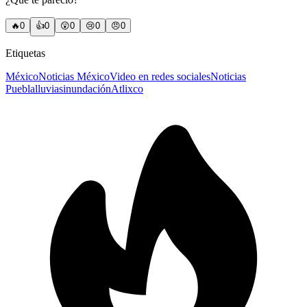
🔥
0
👍
0
😲
0
😢
0
😠
0
Etiquetas
México
Noticias México
Video en redes sociales
Noticias
Puebla
lluvias
inundación
Atlixco