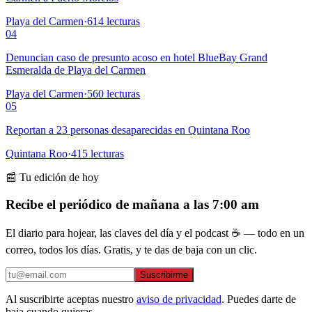
Playa del Carmen
·
614
lecturas
04
Denuncian caso de presunto acoso en hotel BlueBay Grand
Esmeralda de Playa del Carmen
Playa del Carmen
·
560
lecturas
05
Reportan a 23 personas desaparecidas en Quintana Roo
Quintana Roo
·
415
lecturas
📰 Tu edición de hoy
Recibe el periódico de mañana a las 7:00 am
El diario para hojear, las claves del día y el podcast ☕ — todo en un
correo, todos los días. Gratis, y te das de baja con un clic.
Suscribirme
Al suscribirte aceptas nuestro
aviso de privacidad
. Puedes darte de
baja cuando quieras.