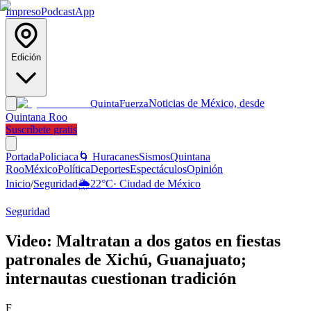
Impreso
Podcast
App
Edición
Noticias de México, desde
Quinta
Fuerza
Quintana Roo
Suscríbete gratis
Portada
Policiaca
🌀 Huracanes
Sismos
Quintana
Roo
México
Política
Deportes
Espectáculos
Opinión
Inicio
/
Seguridad
🌦️
22
°C
·
Ciudad de México
Seguridad
Video: Maltratan a dos gatos en fiestas
patronales de Xichú, Guanajuato;
internautas cuestionan tradición
F