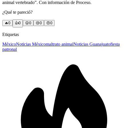
animal vertebrado”. Con información de Proceso.
¿Qué te pareció?
🔥
0
👍
0
😲
0
😢
0
😠
0
Etiquetas
México
Noticias México
maltrato animal
Noticias Guanajuato
fiesta
patronal