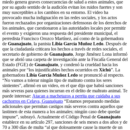
miedo genera graves consecuencias de salud a estos animales, que
por su agudo sentido de la audición evitan los ruidos fuertes y son
muy susceptibles a los cambios en su entorno. El video ha
provocado mucha indignación en las redes sociales, y los actos
fueron rechazados por organizaciones defensoras de los derechos de
los animales, que cuestionaron a las autoridades locales por permitir
el evento y exigieron una respuesta del presidente municipal, el
perredista Francisco Orozco Martínez, así como de la gobernadora
de
Guanajuato
, la panista
Libia García Muñoz Ledo
. Después de
que la ciudadanía criticara los hechos a través de redes sociales, el
secretario de gobierno de
Guanajuato
, Jorge Jiménez Lona informó
que se abrió una carpeta de investigación ante la Fiscalía General del
Estado (FGE) de
Guanajuato
, y condenó la crueldad hacia los
animales por “los injustificables hechos ocurridos en
Xichú
”. La
gobernadora
Libia García Muñoz Ledo
se pronunció al respecto.
“No vamos a tolerar ningún tipo de maltrato contra los seres
sintientes”, afirmó en un video, en el que dijo que habrá sanciones
más severas para quienes incurran en el delito de maltrato animal. Te
puede interesar:
Atacan a machetazos a perrita que cuidaba a sus
cachorros en Celaya, Guanajuato
“Estamos preparando medidas
adicionales que permitan castigos más severos contra aquellos que
lastimen de esta manera a los animales; ningún caso debe quedar
impune”, subrayó. Actualmente el Código Penal de
Guanajuato
establece en su artículo 297, sanciones de seis meses a dos años y de
70 a 300 días de multa “al que dolosamente cause la muerte de un