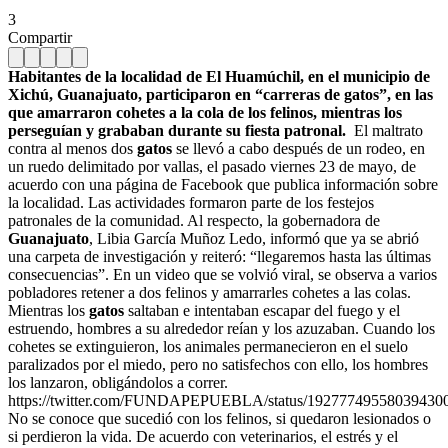
3
Compartir
Habitantes de la localidad de El Huamúchil, en el municipio de
Xichú, Guanajuato, participaron en “carreras de gatos”, en las
que amarraron cohetes a la cola de los felinos, mientras los
perseguían y grababan durante su fiesta patronal.
El maltrato
contra al menos dos
gatos
se llevó a cabo después de un rodeo, en
un ruedo delimitado por vallas, el pasado viernes 23 de mayo, de
acuerdo con una página de Facebook que publica información sobre
la localidad. Las actividades formaron parte de los festejos
patronales de la comunidad. Al respecto, la gobernadora de
Guanajuato
, Libia García Muñoz Ledo, informó que ya se abrió
una carpeta de investigación y reiteró: “llegaremos hasta las últimas
consecuencias”. En un video que se volvió viral, se observa a varios
pobladores retener a dos felinos y amarrarles cohetes a las colas.
Mientras los
gatos
saltaban e intentaban escapar del fuego y el
estruendo, hombres a su alrededor reían y los azuzaban. Cuando los
cohetes se extinguieron, los animales permanecieron en el suelo
paralizados por el miedo, pero no satisfechos con ello, los hombres
los lanzaron, obligándolos a correr.
https://twitter.com/FUNDAPEPUEBLA/status/19277749558039430
No se conoce que sucedió con los felinos, si quedaron lesionados o
si perdieron la vida. De acuerdo con veterinarios, el estrés y el