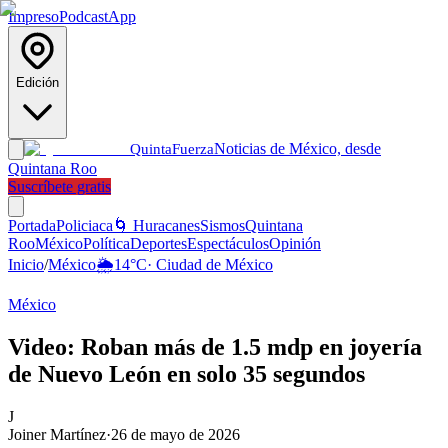
Impreso
Podcast
App
Edición
Noticias de México, desde
Quinta
Fuerza
Quintana Roo
Suscríbete gratis
Portada
Policiaca
🌀 Huracanes
Sismos
Quintana
Roo
México
Política
Deportes
Espectáculos
Opinión
Inicio
/
México
🌦️
14
°C
·
Ciudad de México
México
Video: Roban más de 1.5 mdp en joyería
de Nuevo León en solo 35 segundos
J
Joiner Martínez
·
26 de mayo de 2026