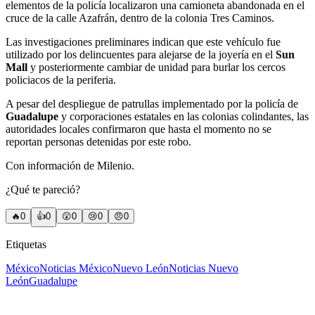
elementos de la policía localizaron una camioneta abandonada en el
cruce de la calle Azafrán, dentro de la colonia Tres Caminos.
Las investigaciones preliminares indican que este vehículo fue
utilizado por los delincuentes para alejarse de la joyería en el
Sun
Mall
y posteriormente cambiar de unidad para burlar los cercos
policiacos de la periferia.
A pesar del despliegue de patrullas implementado por la policía de
Guadalupe
y corporaciones estatales en las colonias colindantes, las
autoridades locales confirmaron que hasta el momento no se
reportan personas detenidas por este robo.
Con información de Milenio.
¿Qué te pareció?
🔥
0
👍
0
😲
0
😢
0
😠
0
Etiquetas
México
Noticias México
Nuevo León
Noticias Nuevo
León
Guadalupe