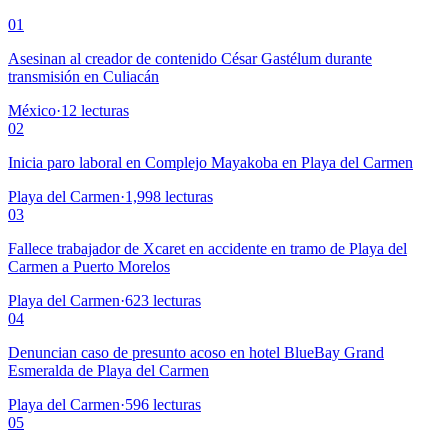
01
Asesinan al creador de contenido César Gastélum durante
transmisión en Culiacán
México
·
12
lecturas
02
Inicia paro laboral en Complejo Mayakoba en Playa del Carmen
Playa del Carmen
·
1,998
lecturas
03
Fallece trabajador de Xcaret en accidente en tramo de Playa del
Carmen a Puerto Morelos
Playa del Carmen
·
623
lecturas
04
Denuncian caso de presunto acoso en hotel BlueBay Grand
Esmeralda de Playa del Carmen
Playa del Carmen
·
596
lecturas
05