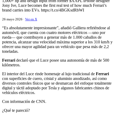
1,000+ hp and design input from former $AAPL iPhone designer
Jony Ive, Luce becomes the first real test of how much Ferrari’s
brand carries into EVs. https://t.co/4BGKsdRbWI
26 mayo 2026 ·
Ver en X
“Es absolutamente impresionante”, añadió Galliera refiriéndose al
automóvil, que cuenta con cuatro motores eléctricos —uno por
rueda— que contribuyen a generar más de 1.000 caballos de
potencia, alcanzar una velocidad máxima superior a los 310 km/h y
ofrecer una mayor agilidad para un vehículo que pesa más de 2,2
toneladas.
Ferrari
declaró que el Luce posee una autonomía de más de 500
kilómetros.
El interior del Luce rinde homenaje al lujo tradicional de
Ferrari
con superficies de cuero, cristal y aluminio anodizado, así como
diversos controles físicos que se desmarcan del enfoque totalmente
digital y táctil adoptado por Tesla y algunos fabricantes chinos de
vehículos eléctricos.
Con información de CNN.
¿Qué te pareció?