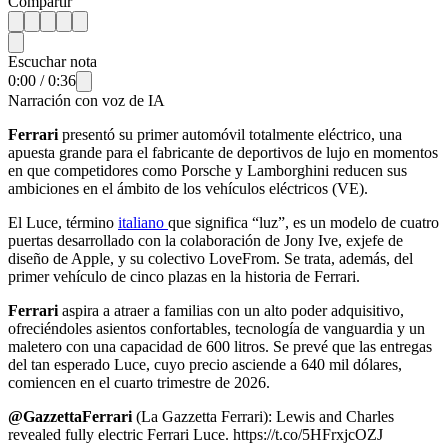
Compartir
Escuchar nota
0:00
/
0:36
Narración con voz de IA
Ferrari
presentó su primer automóvil totalmente eléctrico, una
apuesta grande para el fabricante de deportivos de lujo en momentos
en que competidores como Porsche y Lamborghini reducen sus
ambiciones en el ámbito de los vehículos eléctricos (VE).
El Luce, término
italiano
que significa “luz”, es un modelo de cuatro
puertas desarrollado con la colaboración de Jony Ive, exjefe de
diseño de Apple, y su colectivo LoveFrom. Se trata, además, del
primer vehículo de cinco plazas en la historia de Ferrari.
Ferrari
aspira a atraer a familias con un alto poder adquisitivo,
ofreciéndoles asientos confortables, tecnología de vanguardia y un
maletero con una capacidad de 600 litros. Se prevé que las entregas
del tan esperado Luce, cuyo precio asciende a 640 mil dólares,
comiencen en el cuarto trimestre de 2026.
@GazzettaFerrari
(La Gazzetta Ferrari): Lewis and Charles
revealed fully electric Ferrari Luce. https://t.co/5HFrxjcOZJ