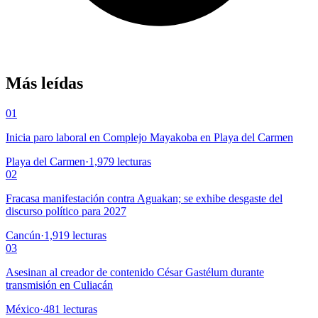
Más leídas
01
Inicia paro laboral en Complejo Mayakoba en Playa del Carmen
Playa del Carmen
·
1,979
lecturas
02
Fracasa manifestación contra Aguakan; se exhibe desgaste del
discurso político para 2027
Cancún
·
1,919
lecturas
03
Asesinan al creador de contenido César Gastélum durante
transmisión en Culiacán
México
·
481
lecturas