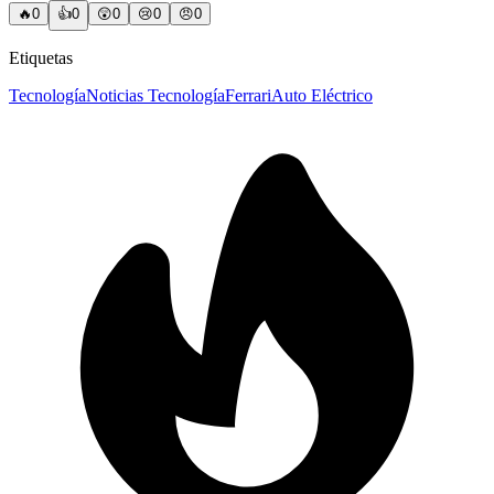
🔥
0
👍
0
😲
0
😢
0
😠
0
Etiquetas
Tecnología
Noticias Tecnología
Ferrari
Auto Eléctrico