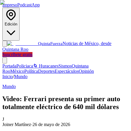
Impreso
Podcast
App
Edición
Noticias de México, desde
Quinta
Fuerza
Quintana Roo
Suscríbete gratis
Portada
Policiaca
🌀 Huracanes
Sismos
Quintana
Roo
México
Política
Deportes
Espectáculos
Opinión
Inicio
/
Mundo
Mundo
Video: Ferrari presenta su primer auto
totalmente eléctrico de 640 mil dólares
J
Joiner Martínez
·
26 de mayo de 2026