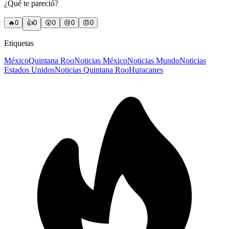
¿Qué te pareció?
🔥
0
👍
0
😲
0
😢
0
😠
0
Etiquetas
México
Quintana Roo
Noticias México
Noticias Mundo
Noticias
Estados Unidos
Noticias Quintana Roo
Huracanes