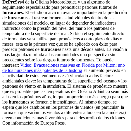
DePreSys4
de la Oficina Meteorológica y un algoritmo de
seguimiento especializado para pronosticar patrones futuros de
huracanes
.
El estudio marca un avance importante en la predicción
de
huracanes
al rastrear tormentas individuales dentro de las
simulaciones del modelo, en lugar de depender de indicadores
indirectos como la presión del nivel del mar o los patrones de
temperatura de la superficie del mar.
Si bien el seguimiento directo
de tormentas ya se utiliza para pronósticos a corto plazo de días o
meses, esta es la primera vez que se ha aplicado con éxito para
predecir patrones de
huracanes
hasta una década antes. La visión a
más largo plazo brinda a las comunidades una perspectiva sin
precedentes sobre los riesgos futuros de tormentas.
Te puede
interesar:
Video: Evacuaciones masivas en Florida por Milton; uno
de los huracanes más potentes de la historia
El aumento previsto en
la actividad de estós fenómenos está vinculado a dos factores
ambientales clave: las temperaturas de la superficie del océano y los
patrones de viento en la atmósfera.
El sistema de pronóstico muestra
que es probable que las temperaturas del Océano Atlántico sean más
altas en los próximos años, lo que proporciona más energía para que
los
huracanes
se formen e intensifiquen.
Al mismo tiempo, se
espera que los cambios en los patrones de vientos (en particular, la
forma en que varían los vientos a diferentes alturas en la atmósfera)
creen condiciones más favorables para el desarrollo de los ciclones.
Con información de Europa Press.