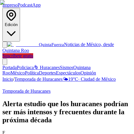
Impreso
Podcast
App
Edición
Noticias de México, desde
Quinta
Fuerza
Quintana Roo
Suscríbete gratis
Portada
Policiaca
🌀 Huracanes
Sismos
Quintana
Roo
México
Política
Deportes
Espectáculos
Opinión
Inicio
/
Temporada de Huracanes
🌤️
19
°C
·
Ciudad de México
Temporada de Huracanes
Alerta estudio que los huracanes podrían
ser más intensos y frecuentes durante la
próxima década
F