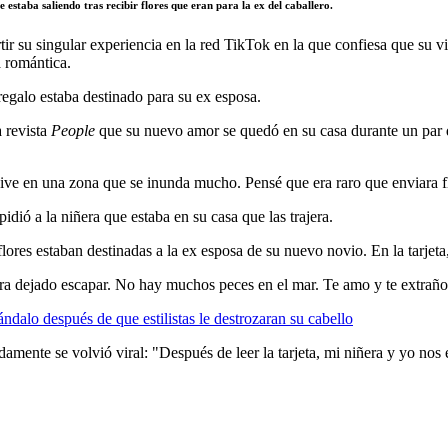
staba saliendo tras recibir flores que eran para la ex
del caballero
.
su singular experiencia en la red TikTok en la que confiesa que su vi
a romántica.
 regalo estaba destinado para su ex esposa.
 revista
People
que su nuevo amor se quedó en su casa durante un par d
ve en una zona que se inunda mucho. Pensé que era raro que enviara fl
pidió a la niñera que estaba en su casa que las trajera.
las flores estaban destinadas a la ex esposa de su nuevo novio. En la tarj
ra dejado escapar. No hay muchos peces en el mar. Te amo y te extraño
dalo después de que estilistas le destrozaran su cabello
amente se volvió viral: "Después de leer la tarjeta, mi niñera y yo no