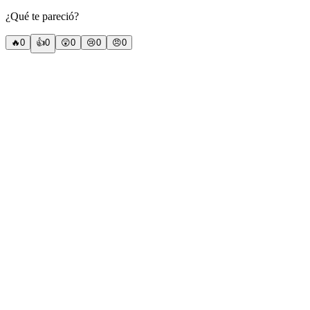
¿Qué te pareció?
🔥
0
👍
0
😲
0
😢
0
😠
0