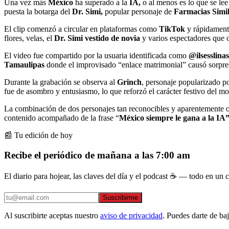
Una vez más
México
ha superado a la
IA,
o al menos es lo que se lee
puesta la botarga del
Dr. Simi,
popular personaje de
Farmacias Simil
El clip comenzó a circular en plataformas como
TikTok
y rápidamente
flores, velas, el
Dr. Simi vestido de novia
y varios espectadores que 
El video fue compartido por la usuaria identificada como
@ilsesslina
Tamaulipas
donde el improvisado “enlace matrimonial” causó sorpresa
Durante la grabación se observa al
Grinch
, personaje popularizado po
fue de asombro y entusiasmo, lo que reforzó el carácter festivo del m
La combinación de dos personajes tan reconocibles y aparentemente opu
contenido acompañado de la frase “
México siempre le gana a la IA
📰 Tu edición de hoy
Recibe el periódico de mañana a las 7:00 am
El diario para hojear, las claves del día y el podcast ☕ — todo en un co
Suscribirme
Al suscribirte aceptas nuestro
aviso de privacidad
. Puedes darte de ba