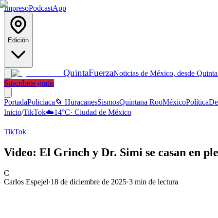
Impreso
Podcast
App
Edición
Quinta
Fuerza
Noticias de México, desde Quint
Suscríbete gratis
Portada
Policiaca
🌀 Huracanes
Sismos
Quintana Roo
México
Política
De
Inicio
/
TikTok
☁️
14
°C
·
Ciudad de México
TikTok
Video: El Grinch y Dr. Simi se casan en p
C
Carlos Espejel
·
18 de diciembre de 2025
·
3
min de lectura