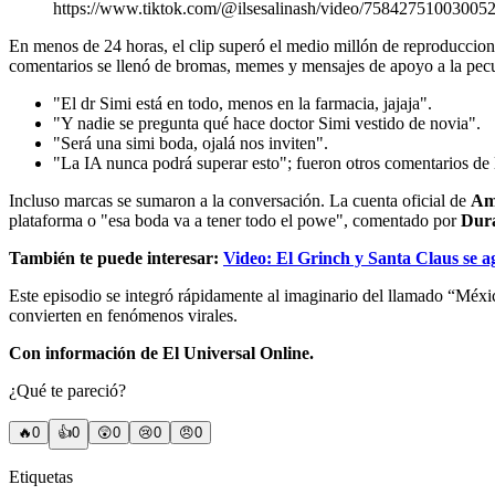
https://www.tiktok.com/@ilsesalinash/video/75842751003005
En menos de 24 horas, el clip superó el medio millón de reproduccione
comentarios se llenó de bromas, memes y mensajes de apoyo a la pecul
"El dr Simi está en todo, menos en la farmacia, jajaja".
"Y nadie se pregunta qué hace doctor Simi vestido de novia".
"Será una simi boda, ojalá nos inviten".
"La IA nunca podrá superar esto"; fueron otros comentarios de l
Incluso marcas se sumaron a la conversación. La cuenta oficial de
Am
plataforma o "esa boda va a tener todo el powe", comentado por
Dura
También te puede interesar:
Video: El Grinch y Santa Claus se a
Este episodio se integró rápidamente al imaginario del llamado “Méxic
convierten en fenómenos virales.
Con información de El Universal Online.
¿Qué te pareció?
🔥
0
👍
0
😲
0
😢
0
😠
0
Etiquetas