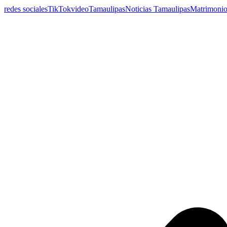
redes sociales
TikTok
video
Tamaulipas
Noticias Tamaulipas
Matrimoni