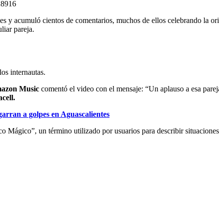
28916
s y acumuló cientos de comentarios, muchos de ellos celebrando la orig
iar pareja.
os internautas.
azon Music
comentó el video con el mensaje: “Un aplauso a esa parej
cell.
garran a golpes en Aguascalientes
o Mágico”, un término utilizado por usuarios para describir situaciones