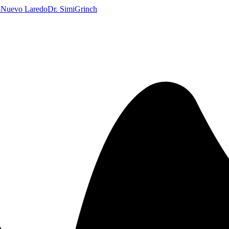
o
Nuevo Laredo
Dr. Simi
Grinch