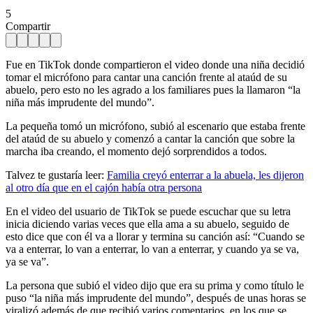
5
Compartir
Fue en TikTok donde compartieron el video donde una niña decidió
tomar el micrófono para cantar una canción frente al ataúd de su
abuelo, pero esto no les agrado a los familiares pues la llamaron “la
niña más imprudente del mundo”.
La pequeña tomó un micrófono, subió al escenario que estaba frente
del ataúd de su abuelo y comenzó a cantar la canción que sobre la
marcha iba creando, el momento dejó sorprendidos a todos.
Talvez te gustaría leer:
Familia creyó enterrar a la abuela, les dijeron
al otro día que en el cajón había otra persona
En el video del usuario de TikTok se puede escuchar que su letra
inicia diciendo varias veces que ella ama a su abuelo, seguido de
esto dice que con él va a llorar y termina su canción así: “Cuando se
va a enterrar, lo van a enterrar, lo van a enterrar, y cuando ya se va,
ya se va”.
La persona que subió el video dijo que era su prima y como título le
puso “la niña más imprudente del mundo”, después de unas horas se
viralizó además de que recibió varios comentarios, en los que se