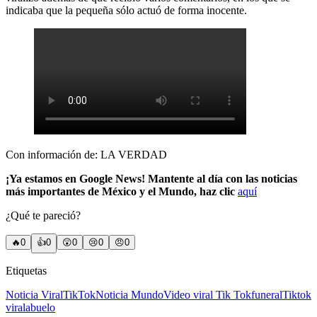
indicaba que la pequeña sólo actuó de forma inocente.
Con información de: LA VERDAD
¡Ya estamos en Google News! Mantente al día con las noticias
más importantes de México y el Mundo, haz clic
aquí
¿Qué te pareció?
🔥
0
👍
0
😲
0
😢
0
😠
0
Etiquetas
Noticia Viral
TikTok
Noticia Mundo
Video viral Tik Tok
funeral
Tiktok
viral
abuelo