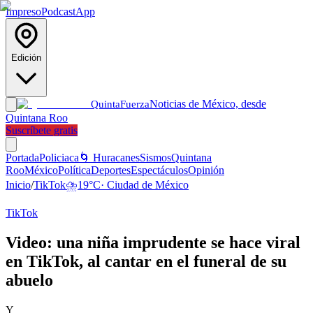
Impreso
Podcast
App
Edición
Noticias de México, desde
Quinta
Fuerza
Quintana Roo
Suscríbete gratis
Portada
Policiaca
🌀 Huracanes
Sismos
Quintana
Roo
México
Política
Deportes
Espectáculos
Opinión
Inicio
/
TikTok
⛈️
19
°C
·
Ciudad de México
TikTok
Video: una niña imprudente se hace viral
en TikTok, al cantar en el funeral de su
abuelo
Y