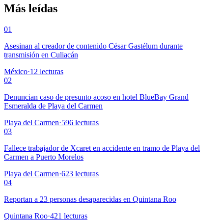
Más leídas
01
Asesinan al creador de contenido César Gastélum durante
transmisión en Culiacán
México
·
12
lecturas
02
Denuncian caso de presunto acoso en hotel BlueBay Grand
Esmeralda de Playa del Carmen
Playa del Carmen
·
596
lecturas
03
Fallece trabajador de Xcaret en accidente en tramo de Playa del
Carmen a Puerto Morelos
Playa del Carmen
·
623
lecturas
04
Reportan a 23 personas desaparecidas en Quintana Roo
Quintana Roo
·
421
lecturas