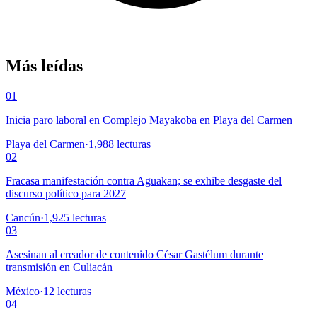
Más leídas
01
Inicia paro laboral en Complejo Mayakoba en Playa del Carmen
Playa del Carmen
·
1,988
lecturas
02
Fracasa manifestación contra Aguakan; se exhibe desgaste del
discurso político para 2027
Cancún
·
1,925
lecturas
03
Asesinan al creador de contenido César Gastélum durante
transmisión en Culiacán
México
·
12
lecturas
04