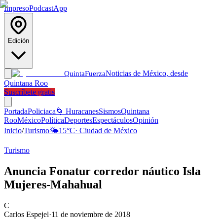
Impreso
Podcast
App
Edición
Noticias de México, desde
Quinta
Fuerza
Quintana Roo
Suscríbete gratis
Portada
Policiaca
🌀 Huracanes
Sismos
Quintana
Roo
México
Política
Deportes
Espectáculos
Opinión
Inicio
/
Turismo
🌤️
15
°C
·
Ciudad de México
Turismo
Anuncia Fonatur corredor náutico Isla
Mujeres-Mahahual
C
Carlos Espejel
·
11 de noviembre de 2018