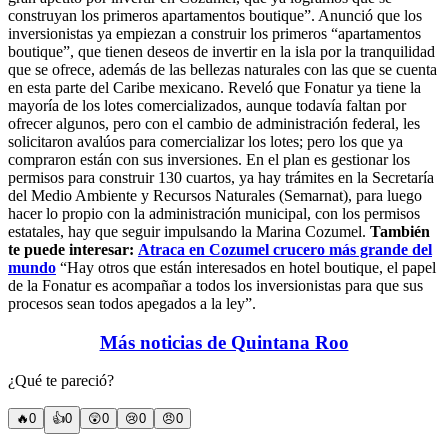
construyan los primeros apartamentos boutique”. Anunció que los
inversionistas ya empiezan a construir los primeros “apartamentos
boutique”, que tienen deseos de invertir en la isla por la tranquilidad
que se ofrece, además de las bellezas naturales con las que se cuenta
en esta parte del Caribe mexicano. Reveló que Fonatur ya tiene la
mayoría de los lotes comercializados, aunque todavía faltan por
ofrecer algunos, pero con el cambio de administración federal, les
solicitaron avalúos para comercializar los lotes; pero los que ya
compraron están con sus inversiones. En el plan es gestionar los
permisos para construir 130 cuartos, ya hay trámites en la Secretaría
del Medio Ambiente y Recursos Naturales (Semarnat), para luego
hacer lo propio con la administración municipal, con los permisos
estatales, hay que seguir impulsando la Marina Cozumel.
También
te puede interesar:
Atraca en Cozumel crucero más grande del
mundo
“Hay otros que están interesados en hotel boutique, el papel
de la Fonatur es acompañar a todos los inversionistas para que sus
procesos sean todos apegados a la ley”.
Más noticias de Quintana Roo
¿Qué te pareció?
🔥
0
👍
0
😲
0
😢
0
😠
0