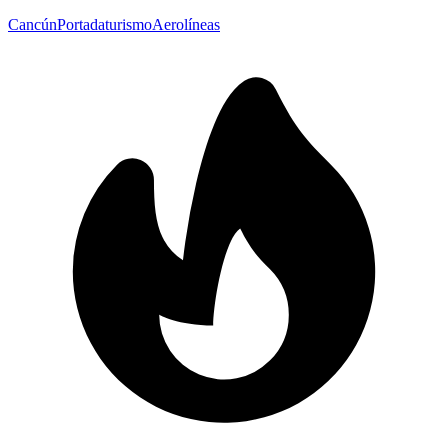
Cancún
Portada
turismo
Aerolíneas