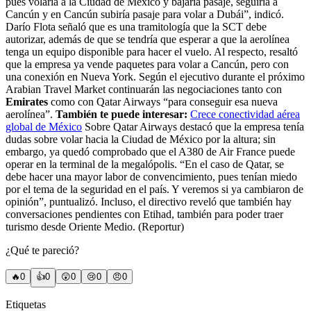
pues volaría a la Ciudad de México y bajaría pasaje, seguiría a
Cancún y en Cancún subiría pasaje para volar a Dubái”, indicó.
Darío Flota señaló que es una tramitología que la SCT debe
autorizar, además de que se tendría que esperar a que la aerolínea
tenga un equipo disponible para hacer el vuelo. Al respecto, resaltó
que la empresa ya vende paquetes para volar a Cancún, pero con
una conexión en Nueva York. Según el ejecutivo durante el próximo
Arabian Travel Market continuarán las negociaciones tanto con
Emirates
como con Qatar Airways “para conseguir esa nueva
aerolínea”.
También te puede interesar:
Crece conectividad aérea
global de México
Sobre Qatar Airways destacó que la empresa tenía
dudas sobre volar hacia la Ciudad de México por la altura; sin
embargo, ya quedó comprobado que el A380 de Air France puede
operar en la terminal de la megalópolis. “En el caso de Qatar, se
debe hacer una mayor labor de convencimiento, pues tenían miedo
por el tema de la seguridad en el país. Y veremos si ya cambiaron de
opinión”, puntualizó. Incluso, el directivo reveló que también hay
conversaciones pendientes con Etihad, también para poder traer
turismo desde Oriente Medio. (Reportur)
¿Qué te pareció?
🔥
0
👍
0
😲
0
😢
0
😠
0
Etiquetas