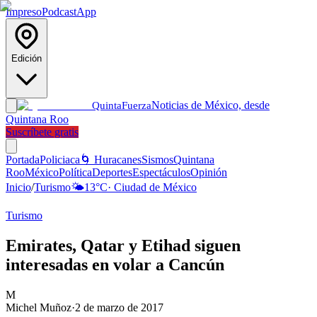
Impreso
Podcast
App
Edición
Noticias de México, desde
Quinta
Fuerza
Quintana Roo
Suscríbete gratis
Portada
Policiaca
🌀 Huracanes
Sismos
Quintana
Roo
México
Política
Deportes
Espectáculos
Opinión
Inicio
/
Turismo
🌤️
13
°C
·
Ciudad de México
Turismo
Emirates, Qatar y Etihad siguen
interesadas en volar a Cancún
M
Michel Muñoz
·
2 de marzo de 2017