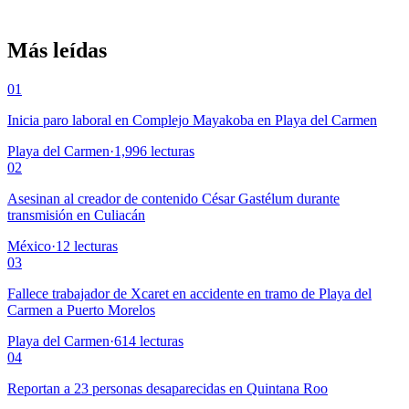
Más leídas
01
Inicia paro laboral en Complejo Mayakoba en Playa del Carmen
Playa del Carmen
·
1,996
lecturas
02
Asesinan al creador de contenido César Gastélum durante
transmisión en Culiacán
México
·
12
lecturas
03
Fallece trabajador de Xcaret en accidente en tramo de Playa del
Carmen a Puerto Morelos
Playa del Carmen
·
614
lecturas
04
Reportan a 23 personas desaparecidas en Quintana Roo