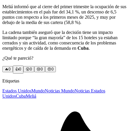
Meliá informó que al cierre del primer trimestre la ocupación de sus
establecimientos en el país fue del 34,1 %, un descenso de 6,5
puntos con respecto a los primeros meses de 2025, y muy por
debajo de la media de sus cartera (58,8 %).
La cadena también aseguró que la decisión tiene un impacto
limitado porque “la gran mayoría” de los 15 hoteles ya estaban
cerrados y sin actividad, como consecuencia de los problemas
energéticos y de caída de la demanda en
Cuba
.
¿Qué te pareció?
🔥
0
👍
0
😲
0
😢
0
😠
0
Etiquetas
Estados Unidos
Mundo
Noticias Mundo
Noticias Estados
Unidos
Cuba
Meliá