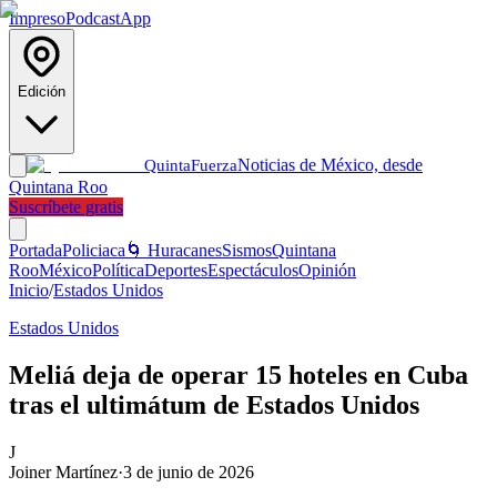
Impreso
Podcast
App
Edición
Noticias de México, desde
Quinta
Fuerza
Quintana Roo
Suscríbete gratis
Portada
Policiaca
🌀 Huracanes
Sismos
Quintana
Roo
México
Política
Deportes
Espectáculos
Opinión
Inicio
/
Estados Unidos
Estados Unidos
Meliá deja de operar 15 hoteles en Cuba
tras el ultimátum de Estados Unidos
J
Joiner Martínez
·
3 de junio de 2026