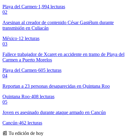
Playa del Carmen
·
1,994
lecturas
02
Asesinan al creador de contenido César Gastélum durante
transmisión en Culiacán
México
·
12
lecturas
03
Fallece trabajador de Xcaret en accidente en tramo de Playa del
Carmen a Puerto Morelos
Playa del Carmen
·
605
lecturas
04
Reportan a 23 personas desaparecidas en Quintana Roo
Quintana Roo
·
408
lecturas
05
Joven es asesinado durante ataque armado en Cancún
Cancún
·
462
lecturas
📰 Tu edición de hoy