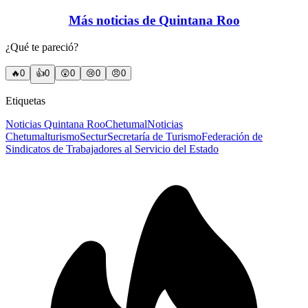
Más noticias de Quintana Roo
¿Qué te pareció?
🔥
0
👍
0
😲
0
😢
0
😠
0
Etiquetas
Noticias Quintana Roo
Chetumal
Noticias
Chetumal
turismo
Sectur
Secretaría de Turismo
Federación de
Sindicatos de Trabajadores al Servicio del Estado