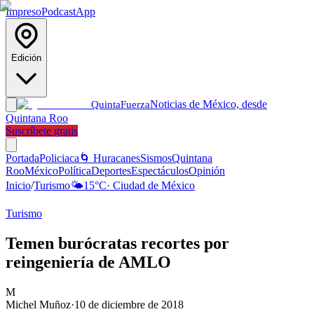
Impreso
Podcast
App
Edición
Noticias de México, desde
Quinta
Fuerza
Quintana Roo
Suscríbete gratis
Portada
Policiaca
🌀 Huracanes
Sismos
Quintana
Roo
México
Política
Deportes
Espectáculos
Opinión
Inicio
/
Turismo
🌤️
15
°C
·
Ciudad de México
Turismo
Temen burócratas recortes por
reingeniería de AMLO
M
Michel Muñoz
·
10 de diciembre de 2018