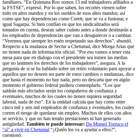
familiares. “En Quintana Roo somos 13 mil trabajadores afiliados a
la FSTSE”, expresó. Por lo que saben, los recortes vienen sobre
todo en altos mandos y en los sueldos de esos altos mandos; así
como que hay dependencias como Corett, que se va a fusionar, e
igual Sagarpa. Si bien confían en que los sindicalizados será
tomados en cuenta, desean saber cuánto antes a donde destinarán a
los empleados de dependencias que van a desaparecer o a cambiar.
“Veremos que siempre les estén respetando sus derechos”, abundó.
Respecto a la mudanza de Sectur a Chetumal, dice Morga Arias que
no tienen nada de información oficial. “Por eso vamos a tener esta
mesa para que en dialogo con el presidente sea tomen las medias
que no lastimen los derechos de los trabajadores”, asegura. A la
pregunta de si se ha hablado sobre un retiro voluntario para apoyar a
aquellos que no deseen ser parte de estos cambios o mudanzas, dice
que hasta el momento no hay nada, pero no descarta que en algún
momento el gobierno federal pudiera contemplarlo. “Los que
saldrán más afectados serán los compañeros de confianza y
eventuales, muchos de los cuales no tienen siquiera seguridad
laboral, nada de eso”. En la entidad calcula que hay como entre
cinco mil y seis mil empleados de confianza y eventuales, los cuales
corren el riesgo de quedarse sin empleo. Muchos de ellos con años
se servicio, y que no han tenido prestaciones ni han generado
antigüedad.
También te puede interesar:
Da Miguel Torruco el
"sí" a vivir en Chetumal
“¿Quién los va a ayudar a ellos?”,
cuestionó.