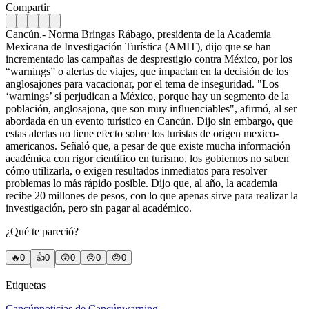
Compartir
Cancún.- Norma Bringas Rábago, presidenta de la Academia
Mexicana de Investigación Turística (AMIT), dijo que se han
incrementado las campañas de desprestigio contra México, por los
“warnings” o alertas de viajes, que impactan en la decisión de los
anglosajones para vacacionar, por el tema de inseguridad. "Los
‘warnings’ sí perjudican a México, porque hay un segmento de la
población, anglosajona, que son muy influenciables", afirmó, al ser
abordada en un evento turístico en Cancún. Dijo sin embargo, que
estas alertas no tiene efecto sobre los turistas de origen mexico-
americanos. Señaló que, a pesar de que existe mucha información
académica con rigor científico en turismo, los gobiernos no saben
cómo utilizarla, o exigen resultados inmediatos para resolver
problemas lo más rápido posible. Dijo que, al año, la academia
recibe 20 millones de pesos, con lo que apenas sirve para realizar la
investigación, pero sin pagar al académico.
¿Qué te pareció?
🔥
0
👍
0
😲
0
😢
0
😠
0
Etiquetas
Cancún
noticias de Cancún
warning