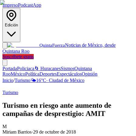
Impreso
Podcast
App
Edición
Noticias de México, desde
Quinta
Fuerza
Quintana Roo
Suscríbete gratis
Portada
Policiaca
🌀 Huracanes
Sismos
Quintana
Roo
México
Política
Deportes
Espectáculos
Opinión
Inicio
/
Turismo
🌤️
16
°C
·
Ciudad de México
Turismo
Turismo en riesgo ante aumento de
campañas de desprestigio: AMIT
M
Miriam Barrios
·
29 de octubre de 2018