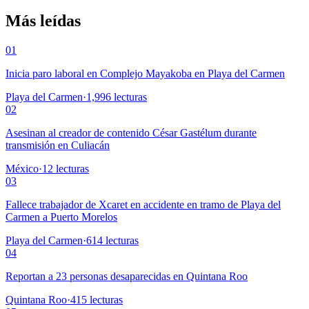
Más leídas
01
Inicia paro laboral en Complejo Mayakoba en Playa del Carmen
Playa del Carmen
·
1,996
lecturas
02
Asesinan al creador de contenido César Gastélum durante
transmisión en Culiacán
México
·
12
lecturas
03
Fallece trabajador de Xcaret en accidente en tramo de Playa del
Carmen a Puerto Morelos
Playa del Carmen
·
614
lecturas
04
Reportan a 23 personas desaparecidas en Quintana Roo
Quintana Roo
·
415
lecturas