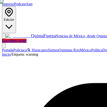
Impreso
Podcast
App
Edición
Quinta
Fuerza
Noticias de México, desde Quint
Suscríbete gratis
Portada
Policiaca
🌀 Huracanes
Sismos
Quintana Roo
México
Política
De
Inicio
/
Etiqueta:
warning