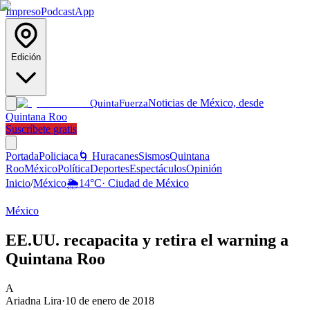
Impreso
Podcast
App
Edición
Noticias de México, desde
Quinta
Fuerza
Quintana Roo
Suscríbete gratis
Portada
Policiaca
🌀 Huracanes
Sismos
Quintana
Roo
México
Política
Deportes
Espectáculos
Opinión
Inicio
/
México
🌦️
14
°C
·
Ciudad de México
México
EE.UU. recapacita y retira el warning a
Quintana Roo
A
Ariadna Lira
·
10 de enero de 2018