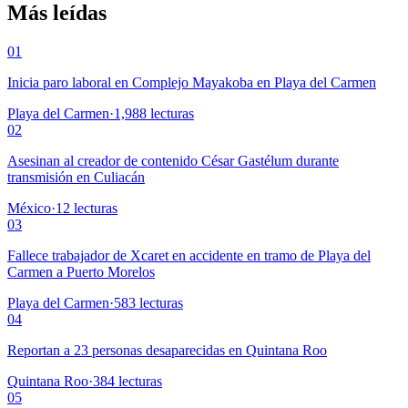
Más leídas
01
Inicia paro laboral en Complejo Mayakoba en Playa del Carmen
Playa del Carmen
·
1,988
lecturas
02
Asesinan al creador de contenido César Gastélum durante
transmisión en Culiacán
México
·
12
lecturas
03
Fallece trabajador de Xcaret en accidente en tramo de Playa del
Carmen a Puerto Morelos
Playa del Carmen
·
583
lecturas
04
Reportan a 23 personas desaparecidas en Quintana Roo
Quintana Roo
·
384
lecturas
05