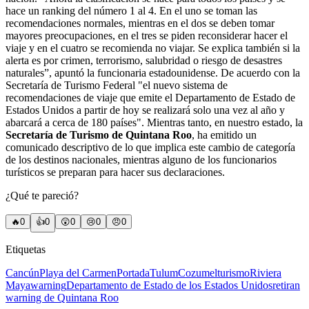
hace un ranking del número 1 al 4. En el uno se toman las
recomendaciones normales, mientras en el dos se deben tomar
mayores preocupaciones, en el tres se piden reconsiderar hacer el
viaje y en el cuatro se recomienda no viajar. Se explica también si la
alerta es por crimen, terrorismo, salubridad o riesgo de desastres
naturales”, apuntó la funcionaria estadounidense. De acuerdo con la
Secretaría de Turismo Federal "el nuevo sistema de
recomendaciones de viaje que emite el Departamento de Estado de
Estados Unidos a partir de hoy se realizará solo una vez al año y
abarcará a cerca de 180 países". Mientras tanto, en nuestro estado, la
Secretaría de Turismo de Quintana Roo
, ha emitido un
comunicado descriptivo de lo que implica este cambio de categoría
de los destinos nacionales, mientras alguno de los funcionarios
turísticos se preparan para hacer sus declaraciones.
¿Qué te pareció?
🔥
0
👍
0
😲
0
😢
0
😠
0
Etiquetas
Cancún
Playa del Carmen
Portada
Tulum
Cozumel
turismo
Riviera
Maya
warning
Departamento de Estado de los Estados Unidos
retiran
warning de Quintana Roo