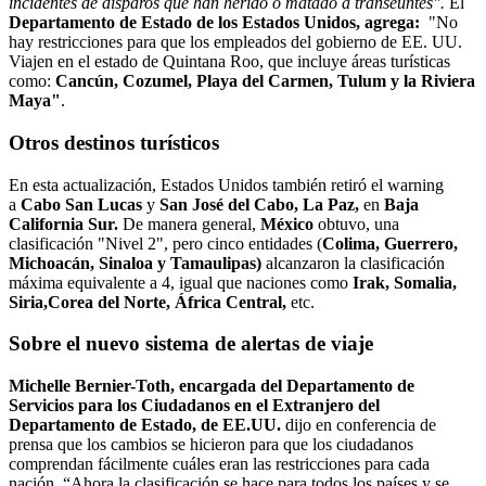
incidentes de disparos que han herido o matado a transeúntes".
El
Departamento de Estado de los Estados Unidos, agrega:
"No
hay restricciones para que los empleados del gobierno de EE. UU.
Viajen en el estado de Quintana Roo, que incluye áreas turísticas
como:
Cancún, Cozumel, Playa del Carmen, Tulum y la Riviera
Maya"
.
Otros destinos turísticos
En esta actualización, Estados Unidos también retiró el warning
a
Cabo San Lucas
y
San José del Cabo, La Paz,
en
Baja
California Sur.
De manera general,
México
obtuvo, una
clasificación "Nivel 2", pero cinco entidades (
Colima, Guerrero,
Michoacán, Sinaloa y Tamaulipas)
alcanzaron la clasificación
máxima equivalente a 4, igual que naciones como
Irak, Somalia,
Siria,Corea del Norte, África Central,
etc.
Sobre el nuevo sistema de alertas de viaje
Michelle Bernier-Toth, encargada del Departamento de
Servicios para los Ciudadanos en el Extranjero del
Departamento de Estado, de EE.UU.
dijo en conferencia de
prensa que los cambios se hicieron para que los ciudadanos
comprendan fácilmente cuáles eran las restricciones para cada
nación. “Ahora la clasificación se hace para todos los países y se