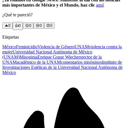
más importantes de México y el Mundo, haz clic
aquí
¿Qué te pareció?
🔥
0
👍
0
😲
0
😢
0
😠
0
Etiquetas
México
Feminicidio
Violencia de Género
UNAM
violencia contra la
mujer
Universidad Nacional Autónoma de México
(UNAM)
Misoginia
Enrique Graue Wiechers
rector de la
UNAM
académico de la UNAM
comentarios misóginos
Instituto de
Investigaciones Estéticas de la Universidad Nacional Autónoma de
México