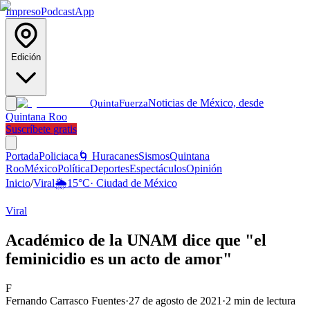
Impreso
Podcast
App
Edición
Noticias de México, desde
Quinta
Fuerza
Quintana Roo
Suscríbete gratis
Portada
Policiaca
🌀 Huracanes
Sismos
Quintana
Roo
México
Política
Deportes
Espectáculos
Opinión
Inicio
/
Viral
🌦️
15
°C
·
Ciudad de México
Viral
Académico de la UNAM dice que "el
feminicidio es un acto de amor"
F
Fernando Carrasco Fuentes
·
27 de agosto de 2021
·
2
min de lectura