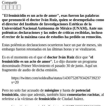
Compartir
"El feminicidio es un acto de amor", esas fueron las palabras
que pronunció el doctor Iván Ruiz, quien se desempeñaba como
el director del Instituto de Investigaciones Estéticas de la
Universidad Nacional Autónoma de México (UNAM). Ante sus
polémicas declaraciones y las miles de críticas recibidas, incluso
el rector de la máxima casa de estudios ha pedido su remoción.
Estas polémicas declaraciones ocurrieron hace un par de meses, sin
embargo fueron retomadas en las últimas horas y se viralizaron.
Es es el momento en el que el
doctor Iván Ruiz
dice que "
el
feminicidio es un acto de amor
". Lo dijo durante un programa
denominado Primer Movimiento el pasado 30 de junio. Aquí un
fragmento de audio de dicha emisión.
https://twitter.com/soldealba/status/1430752879342673923?
s=20
Pero no solo fue acusado de
misógino
y hasta de
potencial
feminicida
, sino que además, también hizo
comentarios
racistas
, al
referirse a la víctimas de
feminicidio
de Ciudad Juárez.