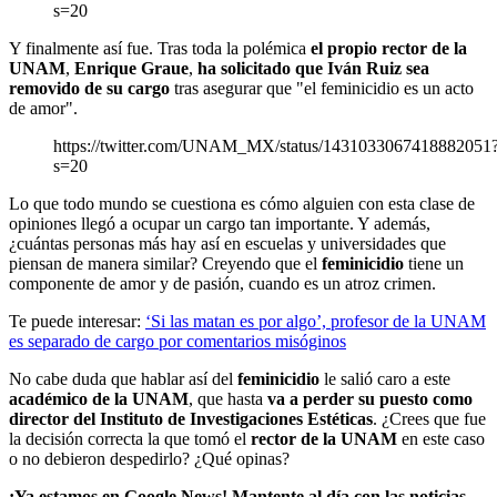
s=20
Y finalmente así fue. Tras toda la polémica
el propio rector de la
UNAM
,
Enrique Graue
,
ha solicitado que Iván Ruiz sea
removido de su cargo
tras asegurar que "el feminicidio es un acto
de amor".
https://twitter.com/UNAM_MX/status/1431033067418882051
s=20
Lo que todo mundo se cuestiona es cómo alguien con esta clase de
opiniones llegó a ocupar un cargo tan importante. Y además,
¿cuántas personas más hay así en escuelas y universidades que
piensan de manera similar? Creyendo que el
feminicidio
tiene un
componente de amor y de pasión, cuando es un atroz crimen.
Te puede interesar:
‘Si las matan es por algo’, profesor de la UNAM
es separado de cargo por comentarios misóginos
No cabe duda que hablar así del
feminicidio
le salió caro a este
académico de la UNAM
, que hasta
va a perder su puesto
como
director del Instituto de Investigaciones Estéticas
. ¿Crees que fue
la decisión correcta la que tomó el
rector de la UNAM
en este caso
o no debieron despedirlo? ¿Qué opinas?
¡Ya estamos en Google News! Mantente al día con las noticias