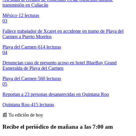
transmisión en Culiacán
México
·
12
lecturas
03
Fallece trabajador de Xcaret en accidente en tramo de Playa del
Carmen a Puerto Morelos
Playa del Carmen
·
614
lecturas
04
Denuncian caso de presunto acoso en hotel BlueBay Grand
Esmeralda de Playa del Carmen
Playa del Carmen
·
560
lecturas
05
Reportan a 23 personas desaparecidas en Quintana Roo
Quintana Roo
·
415
lecturas
📰 Tu edición de hoy
Recibe el periódico de mañana a las 7:00 am