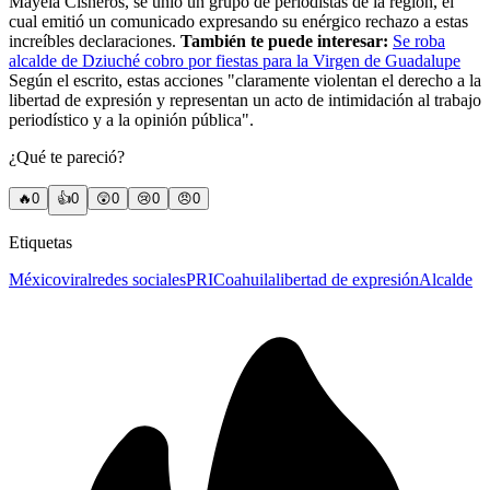
Mayela Cisneros, se unió un grupo de periodistas de la región, el
cual emitió un comunicado expresando su enérgico rechazo a estas
increíbles declaraciones.
También te puede interesar:
Se roba
alcalde de Dziuché cobro por fiestas para la Virgen de Guadalupe
Según el escrito, estas acciones "claramente violentan el derecho a la
libertad de expresión y representan un acto de intimidación al trabajo
periodístico y a la opinión pública".
¿Qué te pareció?
🔥
0
👍
0
😲
0
😢
0
😠
0
Etiquetas
México
viral
redes sociales
PRI
Coahuila
libertad de expresión
Alcalde