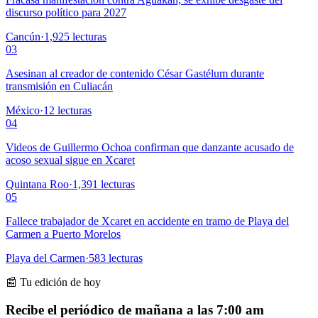
discurso político para 2027
Cancún
·
1,925
lecturas
03
Asesinan al creador de contenido César Gastélum durante
transmisión en Culiacán
México
·
12
lecturas
04
Videos de Guillermo Ochoa confirman que danzante acusado de
acoso sexual sigue en Xcaret
Quintana Roo
·
1,391
lecturas
05
Fallece trabajador de Xcaret en accidente en tramo de Playa del
Carmen a Puerto Morelos
Playa del Carmen
·
583
lecturas
📰 Tu edición de hoy
Recibe el periódico de mañana a las 7:00 am