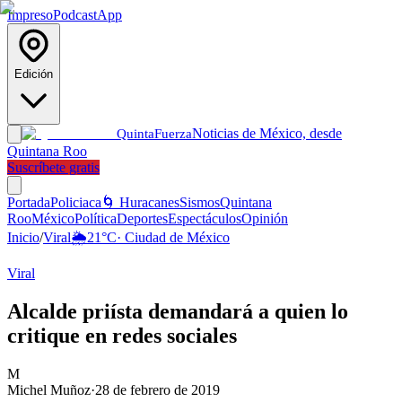
Impreso
Podcast
App
Edición
Noticias de México, desde
Quinta
Fuerza
Quintana Roo
Suscríbete gratis
Portada
Policiaca
🌀 Huracanes
Sismos
Quintana
Roo
México
Política
Deportes
Espectáculos
Opinión
Inicio
/
Viral
🌦️
21
°C
·
Ciudad de México
Viral
Alcalde priísta demandará a quien lo
critique en redes sociales
M
Michel Muñoz
·
28 de febrero de 2019