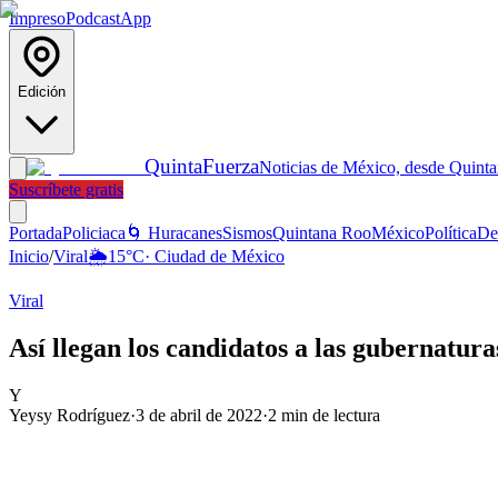
Impreso
Podcast
App
Edición
Quinta
Fuerza
Noticias de México, desde Quint
Suscríbete gratis
Portada
Policiaca
🌀 Huracanes
Sismos
Quintana Roo
México
Política
De
Inicio
/
Viral
🌦️
15
°C
·
Ciudad de México
Viral
Así llegan los candidatos a las gubernatura
Y
Yeysy Rodríguez
·
3 de abril de 2022
·
2
min de lectura