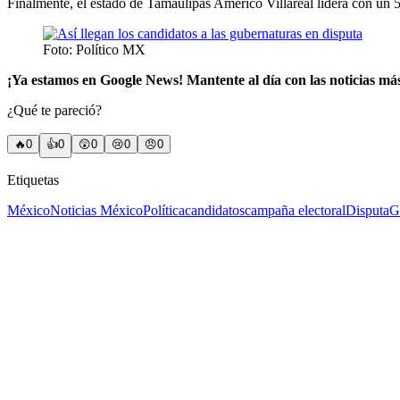
Finalmente, el estado de Tamaulipas Américo Villareal lidera con un
Foto: Político MX
¡Ya estamos en Google News! Mantente al día con las noticias má
¿Qué te pareció?
🔥
0
👍
0
😲
0
😢
0
😠
0
Etiquetas
México
Noticias México
Política
candidatos
campaña electoral
Disputa
G