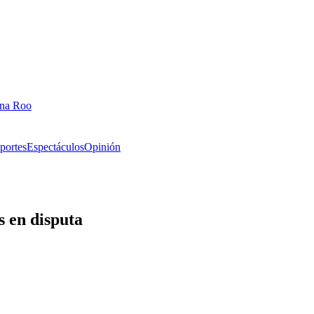
ana Roo
portes
Espectáculos
Opinión
s en disputa