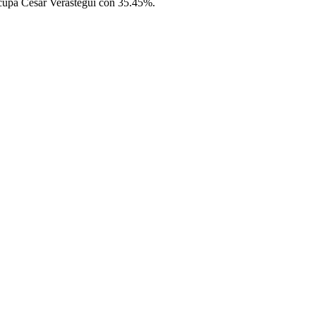
ocupa César Verástegui con 35.45%.