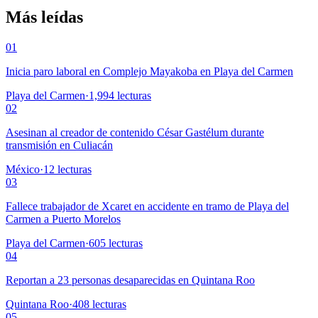
Más leídas
01
Inicia paro laboral en Complejo Mayakoba en Playa del Carmen
Playa del Carmen
·
1,994
lecturas
02
Asesinan al creador de contenido César Gastélum durante
transmisión en Culiacán
México
·
12
lecturas
03
Fallece trabajador de Xcaret en accidente en tramo de Playa del
Carmen a Puerto Morelos
Playa del Carmen
·
605
lecturas
04
Reportan a 23 personas desaparecidas en Quintana Roo
Quintana Roo
·
408
lecturas
05