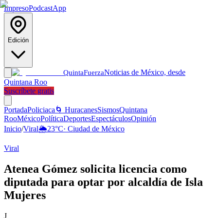
Impreso
Podcast
App
Edición
Noticias de México, desde
Quinta
Fuerza
Quintana Roo
Suscríbete gratis
Portada
Policiaca
🌀 Huracanes
Sismos
Quintana
Roo
México
Política
Deportes
Espectáculos
Opinión
Inicio
/
Viral
🌦️
23
°C
·
Ciudad de México
Viral
Atenea Gómez solicita licencia como
diputada para optar por alcaldía de Isla
Mujeres
J