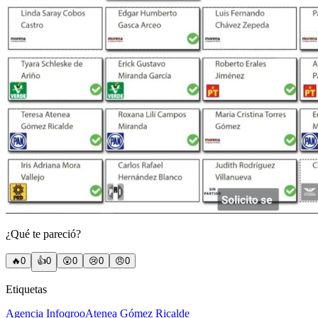
¿Qué te pareció?
🔥
0
👍
0
😲
0
😢
0
😠
0
Etiquetas
Agencia Infoqroo
Atenea Gómez Ricalde