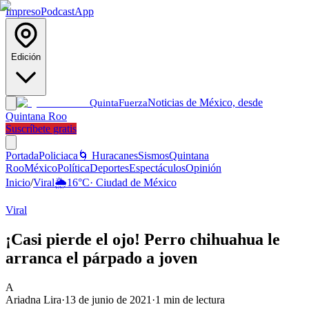
Impreso
Podcast
App
Edición
Noticias de México, desde
Quinta
Fuerza
Quintana Roo
Suscríbete gratis
Portada
Policiaca
🌀 Huracanes
Sismos
Quintana
Roo
México
Política
Deportes
Espectáculos
Opinión
Inicio
/
Viral
🌦️
16
°C
·
Ciudad de México
Viral
¡Casi pierde el ojo! Perro chihuahua le
arranca el párpado a joven
A
Ariadna Lira
·
13 de junio de 2021
·
1
min de lectura