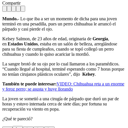
Compartir
Mundo.
- Lo que iba a ser un momento de dicha para una joven
terminó en una pesadilla, pues un perro chihuahua le arrancó el
párpado y casi pierde el ojo.
Kelsey Salmon, de 23 años de edad, originaria de
Georgia
,
en
Estados Unidos
, estaba en un salón de belleza, arreglándose
para su fiesta de cumpleaños, cuando se topó collegó un perro
chihuahua y cuando lo quiso acariciar la mordió.
La sangre brotó de su ojo por lo cual llamaron a los paramédicos.
“Cuando llegué al hospital, terminé esperando como 7 horas porque
no tenían cirujanos plásticos oculares”, dijo
Kelsey
.
También te puede interesar:
VIDEO: Chihuahua reta a un enorme
y feroz perro; se asusta y huye llorando
La joven se sometió a una cirugía de párpado que duró un par de
horas y estuvo internada cerca de siete días; por fortuna su
recuperación va viento en popa.
¿Qué te pareció?