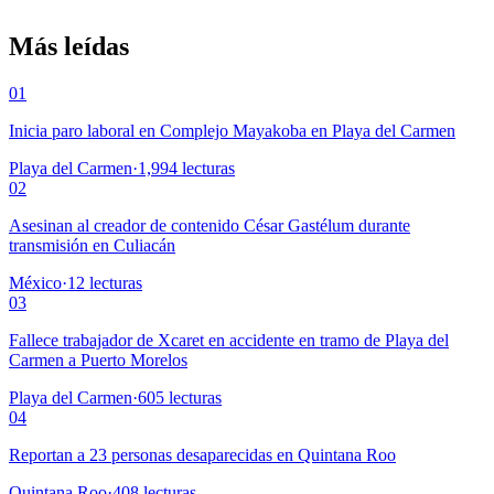
Más leídas
01
Inicia paro laboral en Complejo Mayakoba en Playa del Carmen
Playa del Carmen
·
1,994
lecturas
02
Asesinan al creador de contenido César Gastélum durante
transmisión en Culiacán
México
·
12
lecturas
03
Fallece trabajador de Xcaret en accidente en tramo de Playa del
Carmen a Puerto Morelos
Playa del Carmen
·
605
lecturas
04
Reportan a 23 personas desaparecidas en Quintana Roo
Quintana Roo
·
408
lecturas