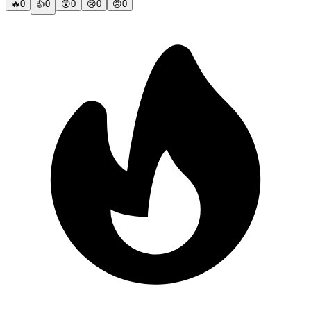
🔥
0
👍
0
😲
0
😢
0
😠
0