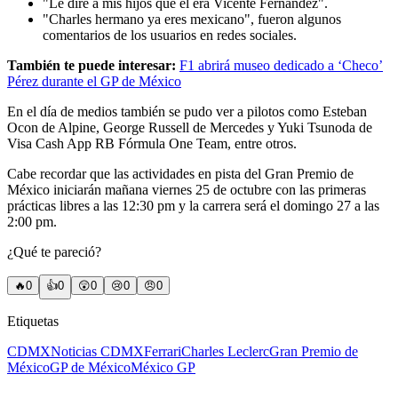
"Le diré a mis hijos que él era Vicente Fernández".
"Charles hermano ya eres mexicano", fueron algunos
comentarios de los usuarios en redes sociales.
También te puede interesar:
F1 abrirá museo dedicado a ‘Checo’
Pérez durante el GP de México
En el día de medios también se pudo ver a pilotos como Esteban
Ocon de Alpine, George Russell de Mercedes y Yuki Tsunoda de
Visa Cash App RB Fórmula One Team, entre otros.
Cabe recordar que las actividades en pista del Gran Premio de
México iniciarán mañana viernes 25 de octubre con las primeras
prácticas libres a las 12:30 pm y la carrera será el domingo 27 a las
2:00 pm.
¿Qué te pareció?
🔥
0
👍
0
😲
0
😢
0
😠
0
Etiquetas
CDMX
Noticias CDMX
Ferrari
Charles Leclerc
Gran Premio de
México
GP de México
México GP