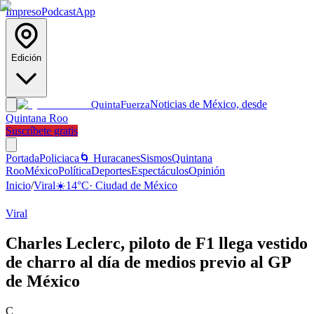
Impreso
Podcast
App
Edición
Noticias de México, desde
Quinta
Fuerza
Quintana Roo
Suscríbete gratis
Portada
Policiaca
🌀 Huracanes
Sismos
Quintana
Roo
México
Política
Deportes
Espectáculos
Opinión
Inicio
/
Viral
☀️
14
°C
·
Ciudad de México
Viral
Charles Leclerc, piloto de F1 llega vestido
de charro al día de medios previo al GP
de México
C