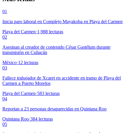
01
Inicia paro laboral en Complejo Mayakoba en Playa del Carmen
Playa del Carmen
·
1,988
lecturas
02
Asesinan al creador de contenido César Gastélum durante
transmisión en Culiacán
México
·
12
lecturas
03
Fallece trabajador de Xcaret en accidente en tramo de Playa del
Carmen a Puerto Morelos
Playa del Carmen
·
583
lecturas
04
Reportan a 23 personas desaparecidas en Quintana Roo
Quintana Roo
·
384
lecturas
05