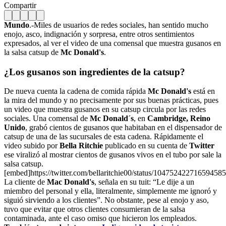
Compartir
Mundo
.-Miles de usuarios de redes sociales, han sentido mucho
enojo, asco, indignación y sorpresa, entre otros sentimientos
expresados, al ver el video de una comensal que muestra gusanos en
la salsa catsup de
Mc Donald's
.
¿Los gusanos son ingredientes de la catsup?
De nueva cuenta la cadena de comida rápida
Mc Donald's
está en
la mira del mundo y no precisamente por sus buenas prácticas, pues
un video que muestra gusanos en su catsup circula por las redes
sociales. Una comensal de
Mc Donald´s
, en
Cambridge, Reino
Unido
, grabó cientos de gusanos que habitaban en el dispensador de
catsup de una de las sucursales de esta cadena. Rápidamente el
video subido por
Bella Ritchie
publicado en su cuenta de
Twitter
ese viralizó al mostrar cientos de gusanos vivos en el tubo por sale la
salsa catsup.
[embed]https://twitter.com/bellaritchie00/status/10475242271659458
La cliente de
Mac Donald's
, señala en su tuit: “Le dije a un
miembro del personal y ella, literalmente, simplemente me ignoró y
siguió sirviendo a los clientes”. No obstante, pese al enojo y aso,
tuvo que evitar que otros clientes consumieran de la salsa
contaminada, ante el caso omiso que hicieron los empleados.