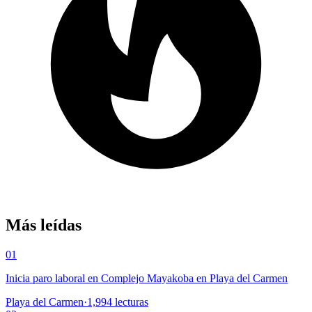
Más leídas
01
Inicia paro laboral en Complejo Mayakoba en Playa del Carmen
Playa del Carmen
·
1,994
lecturas