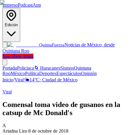
Impreso
Podcast
App
Edición
Noticias de México, desde
Quinta
Fuerza
Quintana Roo
Suscríbete gratis
Portada
Policiaca
🌀 Huracanes
Sismos
Quintana
Roo
México
Política
Deportes
Espectáculos
Opinión
Inicio
/
Viral
🌤️
14
°C
·
Ciudad de México
Viral
Comensal toma video de gusanos en la
catsup de Mc Donald's
A
Ariadna Lira
·
8 de octubre de 2018