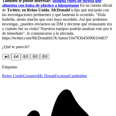
También te puede interesar:
Indigna video de turista que
alimenta con bolsa de plástico a hipopótamo
En su cuenta oficial
de
Twitter, en Reino Unido
,
McDonald´s
dijo que iniciarán con
las investigaciones pertinentes y que lamenta lo ocurrido. "Hola
Isabella, siento mucho que esto haya sucedido. Así que podemos
investigar, ¿pueden enviarnos un DM y decirme qué restaurante era
y cuándo fue su visita? Nuestros equipos podrán analizar esto por ti
de inmediato", le comunicaron a la afectada.
https://twitter.com/McDonaldsUK/status/1047836456906104837
¿Qué te pareció?
🔥
0
👍
0
😲
0
😢
0
😠
0
Etiquetas
Reino Unido
Gusanos
Mc Donald's
catsup
Cambridge