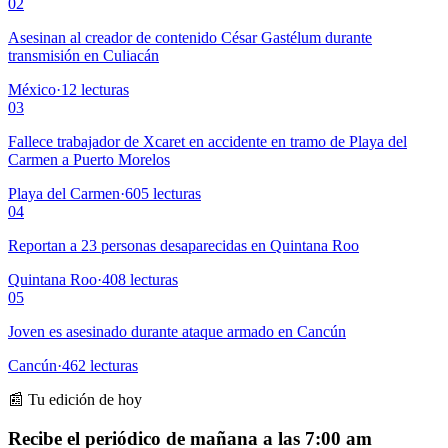
02
Asesinan al creador de contenido César Gastélum durante
transmisión en Culiacán
México
·
12
lecturas
03
Fallece trabajador de Xcaret en accidente en tramo de Playa del
Carmen a Puerto Morelos
Playa del Carmen
·
605
lecturas
04
Reportan a 23 personas desaparecidas en Quintana Roo
Quintana Roo
·
408
lecturas
05
Joven es asesinado durante ataque armado en Cancún
Cancún
·
462
lecturas
📰 Tu edición de hoy
Recibe el periódico de mañana a las 7:00 am