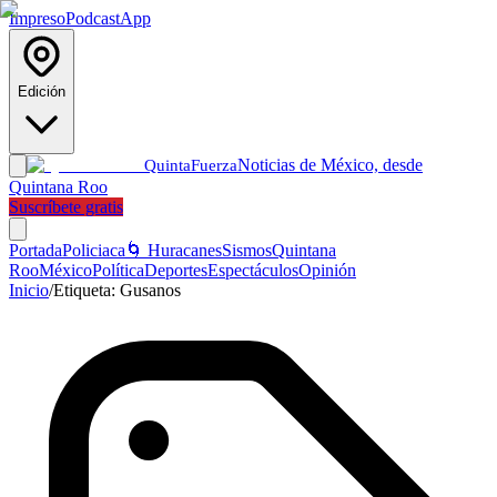
Impreso
Podcast
App
Edición
Noticias de México, desde
Quinta
Fuerza
Quintana Roo
Suscríbete gratis
Portada
Policiaca
🌀 Huracanes
Sismos
Quintana
Roo
México
Política
Deportes
Espectáculos
Opinión
Inicio
/
Etiqueta:
Gusanos