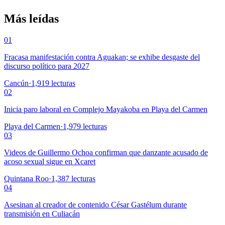
Más leídas
01
Fracasa manifestación contra Aguakan; se exhibe desgaste del
discurso político para 2027
Cancún
·
1,919
lecturas
02
Inicia paro laboral en Complejo Mayakoba en Playa del Carmen
Playa del Carmen
·
1,979
lecturas
03
Videos de Guillermo Ochoa confirman que danzante acusado de
acoso sexual sigue en Xcaret
Quintana Roo
·
1,387
lecturas
04
Asesinan al creador de contenido César Gastélum durante
transmisión en Culiacán