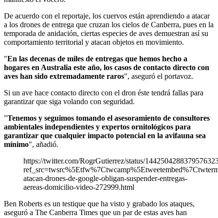
De acuerdo con el reportaje, los cuervos están aprendiendo a atacar
a los drones de entrega que cruzan los cielos de Canberra, pues en la
temporada de anidación, ciertas especies de aves demuestran así su
comportamiento territorial y atacan objetos en movimiento.
"
En las decenas de miles de entregas que hemos hecho a
hogares en Australia este año, los casos de contacto directo con
aves han sido extremadamente raros
", aseguró el portavoz.
Si un ave hace contacto directo con el dron éste tendrá fallas para
garantizar que siga volando con seguridad.
"
Tenemos y seguimos tomando el asesoramiento de consultores
ambientales independientes y expertos ornitológicos para
garantizar que cualquier impacto potencial en la avifauna sea
mínimo
", añadió.
https://twitter.com/RogrGutierrez/status/144250428837957632
ref_src=twsrc%5Etfw%7Ctwcamp%5Etweetembed%7Ctwte
atacan-drones-de-google-obligan-suspender-entregas-
aereas-domicilio-video-272999.html
Ben Roberts es un testique que ha visto y grabado los ataques,
aseguró a The Canberra Times que un par de estas aves han