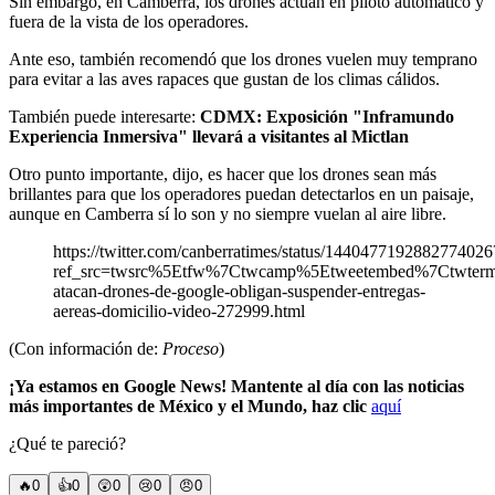
Sin embargo, en Camberra, los drones actúan en piloto automático y
fuera de la vista de los operadores.
Ante eso, también recomendó que los drones vuelen muy temprano
para evitar a las aves rapaces que gustan de los climas cálidos.
También puede interesarte:
CDMX: Exposición "Inframundo
Experiencia Inmersiva" llevará a visitantes al Mictlan
Otro punto importante, dijo, es hacer que los drones sean más
brillantes para que los operadores puedan detectarlos en un paisaje,
aunque en Camberra sí lo son y no siempre vuelan al aire libre.
https://twitter.com/canberratimes/status/1440477192882774026
ref_src=twsrc%5Etfw%7Ctwcamp%5Etweetembed%7Ctwte
atacan-drones-de-google-obligan-suspender-entregas-
aereas-domicilio-video-272999.html
(Con información de:
Proceso
)
¡Ya estamos en Google News! Mantente al día con las noticias
más importantes de México y el Mundo, haz clic
aquí
¿Qué te pareció?
🔥
0
👍
0
😲
0
😢
0
😠
0