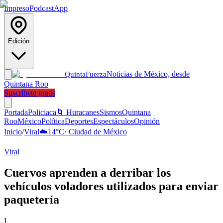
Impreso
Podcast
App
Edición
Noticias de México, desde
Quinta
Fuerza
Quintana Roo
Suscríbete gratis
Portada
Policiaca
🌀 Huracanes
Sismos
Quintana
Roo
México
Política
Deportes
Espectáculos
Opinión
Inicio
/
Viral
☁️
14
°C
·
Ciudad de México
Viral
Cuervos aprenden a derribar los
vehículos voladores utilizados para enviar
paquetería
I