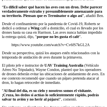
“
Es difícil saber qué hacen las aves con un dron. Debe parecer
verdaderamente extraño y presumiblemente amenazante para
su territorio. Piensan que es Terminator o algo así
”, añadió Ben.
Desde el confinamiento por la pandemia de Covid-19, Roberts se
dedicó a ordenar a
Wing
café a domicilio, el cual es llevado por los
drones hasta su casa en Harrison. Las aves nunca habían impedido
la entrega quizá, dijo, "
porque no les gusta el café
".
https://www.youtube.com/watch?v=Cv6fS7kGL2A
Desde su perspectiva, quizá los ataques estén relacionados con la
temporada de anidación de aves durante la primavera.
El piloto jefe e instructor de
UAV Training Australia
(Vehículo
Aéreo No Tripulado), Wayne Condon, planteó que los operadores
de drones deberán evitar las ubicaciones de anidamiento de aves. En
ese contexto recomendó que cuando un pájaro pretenda atacar al
dron, lo hagan retroceder de inmediato.
"
Al final del día, es su cielo y nosotros somos el visitante.
¡Cruza, los dedos si actúas lo suficientemente rápido, podrás
salvar tu avión y no herir al pájaro!
", comentó.