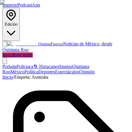
Impreso
Podcast
App
Edición
Noticias de México, desde
Quinta
Fuerza
Quintana Roo
Suscríbete gratis
Portada
Policiaca
🌀 Huracanes
Sismos
Quintana
Roo
México
Política
Deportes
Espectáculos
Opinión
Inicio
/
Etiqueta:
Australia