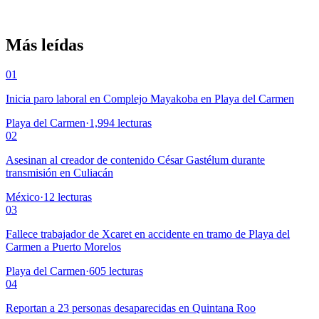
Más leídas
01
Inicia paro laboral en Complejo Mayakoba en Playa del Carmen
Playa del Carmen
·
1,994
lecturas
02
Asesinan al creador de contenido César Gastélum durante
transmisión en Culiacán
México
·
12
lecturas
03
Fallece trabajador de Xcaret en accidente en tramo de Playa del
Carmen a Puerto Morelos
Playa del Carmen
·
605
lecturas
04
Reportan a 23 personas desaparecidas en Quintana Roo