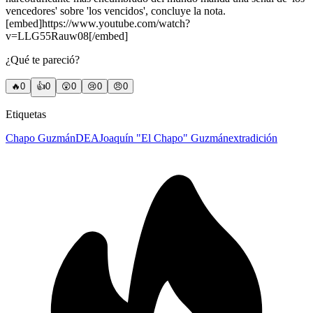
vencedores' sobre 'los vencidos', concluye la nota.
[embed]https://www.youtube.com/watch?
v=LLG55Rauw08[/embed]
¿Qué te pareció?
🔥
0
👍
0
😲
0
😢
0
😠
0
Etiquetas
Chapo Guzmán
DEA
Joaquín "El Chapo" Guzmán
extradición