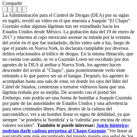
Compartir
La Administración para el Control de Drogas (DEA) por su siglas
en inglés, reveló un video en el que muestra a Joaquín "El Chapo"
Guzmán soltar algunas lágrimas tras ser extraditado hacia los
Estados Unidos desde México. La grabación data del 19 de enero de
2017 y muestra al capo mexicano asomar su mirada por la ventana
del avión en el que fue trasladado, dicho video sale a luz, luego de
que el jurado en Nueva York, lo declarara cumplable por diversos
delitos relacionados al tráfico de drogas. En la misma filmación, que
no cuenta con audio, se ve a Guzmán Loera ser escoltado por dos
agentes de la DEA al arribar a Nueva York, los agentes hacen
descender del avión al "Chapo", para posteriormente verlo triste
entrando a lo que parece ser un el hangar. Después, los agentes lo
acompañan hasta una sala de estar, en donde los ojos del líder del
Cártel de Sinaloa, comienzan a tornarse vidriosos hasta que una
lágrima resbala por su mejilla. De acuerdo con el portal
Sin
Embargo
, esto podría ser una forma de humillar a Joaquín Guzmán
por parte de las autoridades de Estados Unidos y una advertencia
para otros criminales libres. Pues, dentro de la cultura del
narcontráfico, ver a un hombre llorar es signo de debilidad, ya que
siempre "se pondera la 'hombría' y la 'valentía' por encima de otros
valores sociales".
También te puede interesar:
Juicio histórico;
podrían darle cadena perpetua al Chapo Guzmán
"Ver llorar al
narcotraficante más encumbrado del mundo manda una señal de 'los