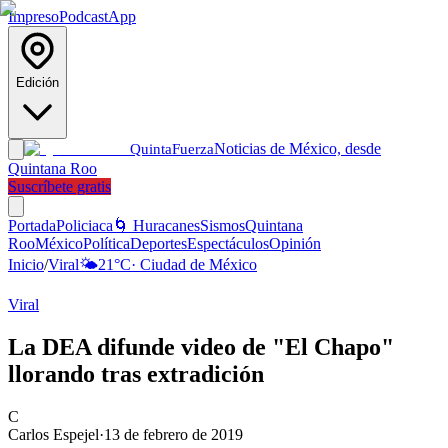
Impreso
Podcast
App
Edición
Noticias de México, desde
Quinta
Fuerza
Quintana Roo
Suscríbete gratis
Portada
Policiaca
🌀 Huracanes
Sismos
Quintana
Roo
México
Política
Deportes
Espectáculos
Opinión
Inicio
/
Viral
🌤️
21
°C
·
Ciudad de México
Viral
La DEA difunde video de "El Chapo"
llorando tras extradición
C
Carlos Espejel
·
13 de febrero de 2019