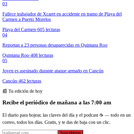
03
Fallece trabajador de Xcaret en accidente en tramo de Playa del
Carmen a Puerto Morelos
Playa del Carmen
·
605
lecturas
04
Reportan a 23 personas desaparecidas en Quintana Roo
Quintana Roo
·
408
lecturas
05
Joven es asesinado durante ataque armado en Cancún
Cancún
·
462
lecturas
📰 Tu edición de hoy
Recibe el periódico de mañana a las 7:00 am
El diario para hojear, las claves del día y el podcast ☕ — todo en un
correo, todos los días. Gratis, y te das de baja con un clic.
Suscribirme