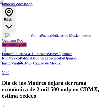
Impreso
Podcast
App
Edición
Noticias de México, desde
Quinta
Fuerza
Quintana Roo
Suscríbete gratis
Portada
Policiaca
🌀 Huracanes
Sismos
Quintana
Roo
México
Política
Deportes
Espectáculos
Opinión
Inicio
/
Viral
🌦️
16
°C
·
Ciudad de México
Viral
Día de las Madres dejará derrama
económica de 2 mil 500 mdp en CDMX,
estima Sedeco
Y