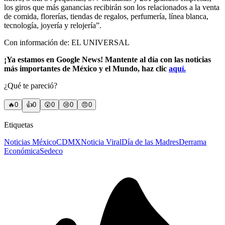
los giros que más ganancias recibirán son los relacionados a la venta
de comida, florerías, tiendas de regalos, perfumería, línea blanca,
tecnología, joyería y relojería”.
Con información de: EL UNIVERSAL
¡Ya estamos en Google News! Mantente al día con las noticias
más importantes de México y el Mundo, haz clic
aquí.
¿Qué te pareció?
🔥
0
👍
0
😲
0
😢
0
😠
0
Etiquetas
Noticias México
CDMX
Noticia Viral
Día de las Madres
Derrama
Económica
Sedeco