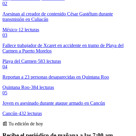
02
Asesinan al creador de contenido César Gastélum durante
transmisión en Culiacán
México
·
12
lecturas
03
Fallece trabajador de Xcaret en accidente en tramo de Playa del
Carmen a Puerto Morelos
Playa del Carmen
·
583
lecturas
04
Reportan a 23 personas desaparecidas en Quintana Roo
Quintana Roo
·
384
lecturas
05
Joven es asesinado durante ataque armado en Cancún
Cancún
·
432
lecturas
📰 Tu edición de hoy
Recibe el periódico de mañana a las 7:00 am