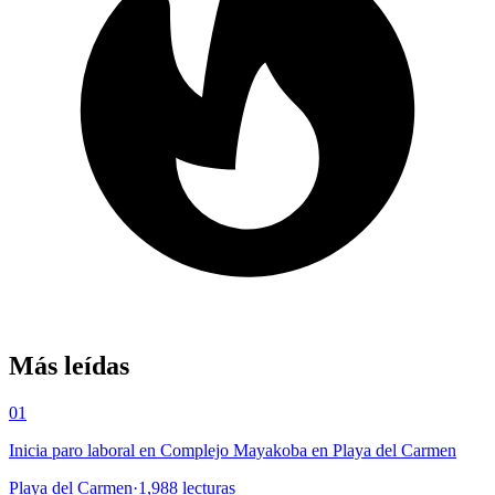
Más leídas
01
Inicia paro laboral en Complejo Mayakoba en Playa del Carmen
Playa del Carmen
·
1,988
lecturas