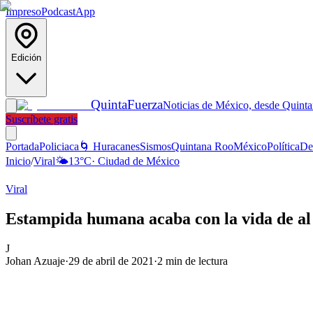
Impreso
Podcast
App
Edición
Quinta
Fuerza
Noticias de México, desde Quint
Suscríbete gratis
Portada
Policiaca
🌀 Huracanes
Sismos
Quintana Roo
México
Política
De
Inicio
/
Viral
🌤️
13
°C
·
Ciudad de México
Viral
Estampida humana acaba con la vida de al 
J
Johan Azuaje
·
29 de abril de 2021
·
2
min de lectura