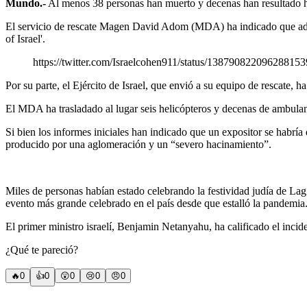
Mundo.-
Al menos 38 personas han muerto y decenas han resultado her
El servicio de rescate Magen David Adom (MDA) ha indicado que ademá
of Israel'.
https://twitter.com/Israelcohen911/status/13879082209628815
Por su parte, el Ejército de Israel, que envió a su equipo de rescate, 
El MDA ha trasladado al lugar seis helicópteros y decenas de ambulanc
Si bien los informes iniciales han indicado que un expositor se habría
producido por una aglomeración y un “severo hacinamiento”.
Miles de personas habían estado celebrando la festividad judía de Lag
evento más grande celebrado en el país desde que estalló la pandemia
El primer ministro israelí, Benjamin Netanyahu, ha calificado el inciden
¿Qué te pareció?
🔥
0
👍
0
😲
0
😢
0
😠
0