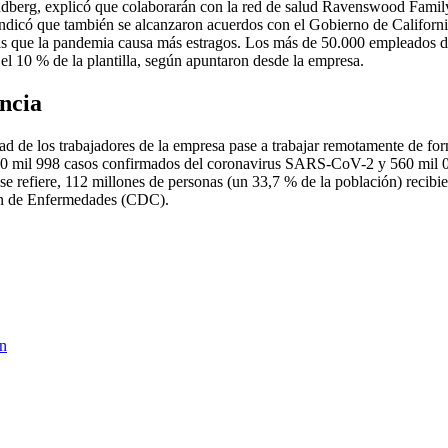
dberg, explicó que colaborarán con la red de salud Ravenswood Family He
ndicó que también se alcanzaron acuerdos con el Gobierno de California
as que la pandemia causa más estragos. Los más de 50.000 empleados de
el 10 % de la plantilla, según apuntaron desde la empresa.
ncia
ad de los trabajadores de la empresa pase a trabajar remotamente de f
 30 mil 998 casos confirmados del coronavirus SARS-CoV-2 y 560 mil 0
 refiere, 112 millones de personas (un 33,7 % de la población) recibie
ón de Enfermedades (CDC).
ón