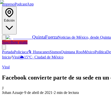
Impreso
Podcast
App
Edición
Quinta
Fuerza
Noticias de México, desde Quint
Suscríbete gratis
Portada
Policiaca
🌀 Huracanes
Sismos
Quintana Roo
México
Política
De
Inicio
/
Viral
🌦️
15
°C
·
Ciudad de México
Viral
Facebook convierte parte de su sede en un
J
Johan Azuaje
·
9 de abril de 2021
·
2
min de lectura