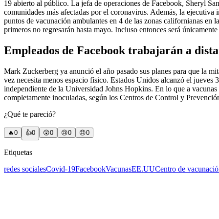
19 abierto al público. La jefa de operaciones de Facebook, Sheryl San
comunidades más afectadas por el coronavirus. Además, la ejecutiva i
puntos de vacunación ambulantes en 4 de las zonas californianas en l
primeros no regresarán hasta mayo. Incluso entonces será únicamente 
Empleados de Facebook trabajarán a dista
Mark Zuckerberg ya anunció el año pasado sus planes para que la mit
vez necesita menos espacio físico. Estados Unidos alcanzó el jueves
independiente de la Universidad Johns Hopkins. En lo que a vacunas se
completamente inoculadas, según los Centros de Control y Prevenci
¿Qué te pareció?
🔥
0
👍
0
😲
0
😢
0
😠
0
Etiquetas
redes sociales
Covid-19
Facebook
Vacunas
EE.UU
Centro de vacunaci