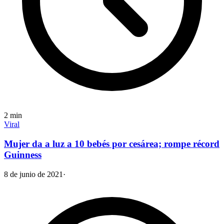
2
min
Viral
Mujer da a luz a 10 bebés por cesárea; rompe récord
Guinness
8 de junio de 2021
·