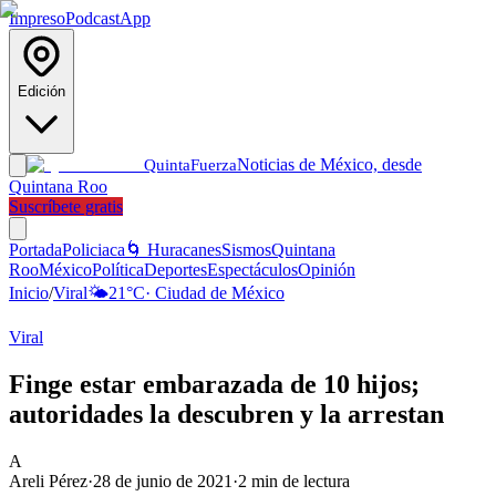
Impreso
Podcast
App
Edición
Noticias de México, desde
Quinta
Fuerza
Quintana Roo
Suscríbete gratis
Portada
Policiaca
🌀 Huracanes
Sismos
Quintana
Roo
México
Política
Deportes
Espectáculos
Opinión
Inicio
/
Viral
🌤️
21
°C
·
Ciudad de México
Viral
Finge estar embarazada de 10 hijos;
autoridades la descubren y la arrestan
A
Areli Pérez
·
28 de junio de 2021
·
2
min de lectura