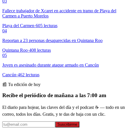
03
Fallece trabajador de Xcaret en accidente en tramo de Playa del
Carmen a Puerto Morelos
Playa del Carmen
·
605
lecturas
04
Reportan a 23 personas desaparecidas en Quintana Roo
Quintana Roo
·
408
lecturas
05
Joven es asesinado durante ataque armado en Cancún
Cancún
·
462
lecturas
📰 Tu edición de hoy
Recibe el periódico de mañana a las 7:00 am
El diario para hojear, las claves del día y el podcast ☕ — todo en un
correo, todos los días. Gratis, y te das de baja con un clic.
Suscribirme