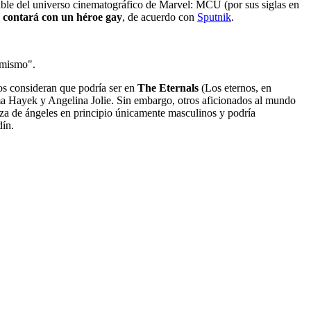
able del universo cinematográfico de Marvel: MCU (por sus siglas en
s
contará con un héroe gay
, de acuerdo con
Sputnik
.
 mismo".
 consideran que podría ser en
The Eternals
(Los eternos, en
alma Hayek y Angelina Jolie. Sin embargo, otros aficionados al mundo
 raza de ángeles en principio únicamente masculinos y podría
Odín.