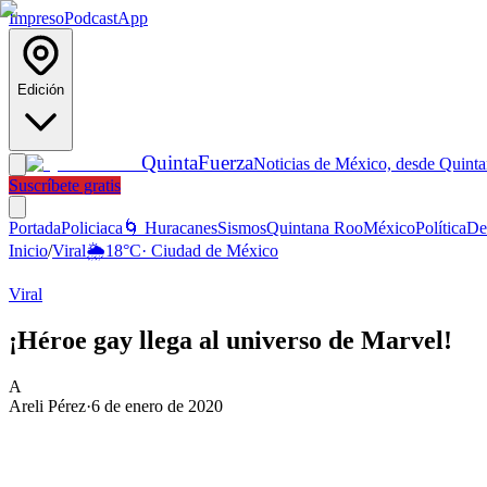
Impreso
Podcast
App
Edición
Quinta
Fuerza
Noticias de México, desde Quint
Suscríbete gratis
Portada
Policiaca
🌀 Huracanes
Sismos
Quintana Roo
México
Política
De
Inicio
/
Viral
🌦️
18
°C
·
Ciudad de México
Viral
¡Héroe gay llega al universo de Marvel!
A
Areli Pérez
·
6 de enero de 2020