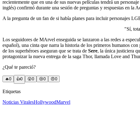
recientemente que en una de sus nuevas películas tendrá un personaje
inglés) confirmó durante una sesión de preguntas y respuestas en l
A la pregunta de un fan de si había planes para incluir personajes LG
"Sí, to
Los seguidores de MArvel enseguida se lanzaron a las redes a especula
español), una cinta que narra la historia de los primeros humanos con
de los superhéroes aseguran que se trata de
Sere
, la única justiciera
protagonizar la nueva entrega de la saga Thor, llamada Love and Thun
¿Qué te pareció?
🔥
0
👍
0
😲
0
😢
0
😠
0
Etiquetas
Noticias Virales
Hollywood
Marvel