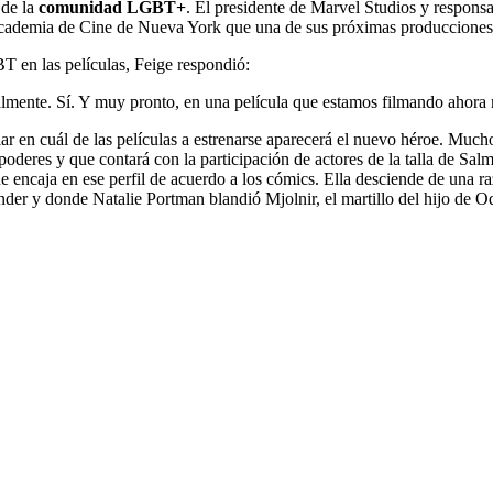
 de la
comunidad LGBT+
. El presidente de Marvel Studios y respons
a Academia de Cine de Nueva York que una de sus próximas produccione
BT en las películas, Feige respondió:
talmente. Sí. Y muy pronto, en una película que estamos filmando ahora
r en cuál de las películas a estrenarse aparecerá el nuevo héroe.
Muchos
 poderes y que contará con la participación de actores de la talla de S
 que encaja en ese perfil de acuerdo a los cómics. Ella desciende de una
der y donde Natalie Portman blandió Mjolnir, el martillo del hijo de 