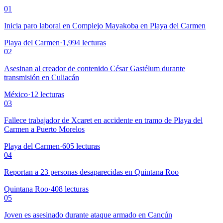
01
Inicia paro laboral en Complejo Mayakoba en Playa del Carmen
Playa del Carmen
·
1,994
lecturas
02
Asesinan al creador de contenido César Gastélum durante
transmisión en Culiacán
México
·
12
lecturas
03
Fallece trabajador de Xcaret en accidente en tramo de Playa del
Carmen a Puerto Morelos
Playa del Carmen
·
605
lecturas
04
Reportan a 23 personas desaparecidas en Quintana Roo
Quintana Roo
·
408
lecturas
05
Joven es asesinado durante ataque armado en Cancún