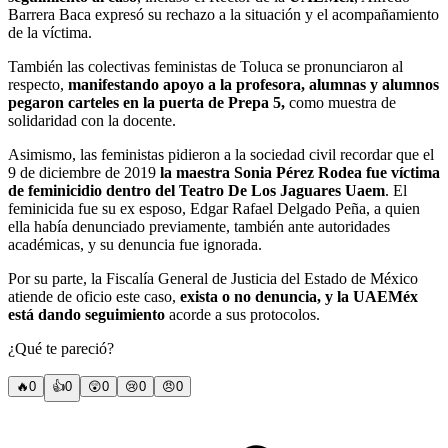
Barrera Baca expresó su rechazo a la situación y el acompañamiento
de la víctima.
También las colectivas feministas de Toluca se pronunciaron al
respecto,
manifestando apoyo a la profesora, alumnas y alumnos
pegaron carteles en la puerta de Prepa 5,
como muestra de
solidaridad con la docente.
Asimismo, las feministas pidieron a la sociedad civil recordar que el
9 de diciembre de 2019
la maestra Sonia Pérez Rodea fue víctima
de feminicidio dentro del Teatro De Los Jaguares Uaem
. El
feminicida fue su ex esposo, Edgar Rafael Delgado Peña, a quien
ella había denunciado previamente, también ante autoridades
académicas, y su denuncia fue ignorada.
Por su parte, la Fiscalía General de Justicia del Estado de México
atiende de oficio este caso,
exista o no denuncia, y la UAEMéx
está dando seguimiento
acorde a sus protocolos.
¿Qué te pareció?
🔥
0
👍
0
😲
0
😢
0
😠
0