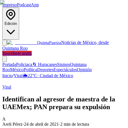
Impreso
Podcast
App
Edición
Noticias de México, desde
Quinta
Fuerza
Quintana Roo
Suscríbete gratis
Portada
Policiaca
🌀 Huracanes
Sismos
Quintana
Roo
México
Política
Deportes
Espectáculos
Opinión
Inicio
/
Viral
🌦️
22
°C
·
Ciudad de México
Viral
Identifican al agresor de maestra de la
UAEMex; PAN prepara su expulsión
A
Areli Pérez
·
24 de abril de 2021
·
2
min de lectura