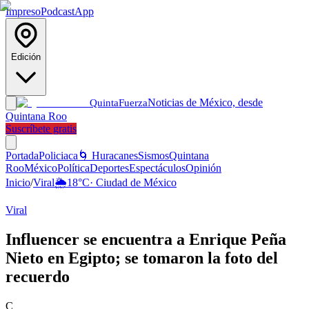
Impreso
Podcast
App
Edición
Noticias de México, desde
Quinta
Fuerza
Quintana Roo
Suscríbete gratis
Portada
Policiaca
🌀 Huracanes
Sismos
Quintana
Roo
México
Política
Deportes
Espectáculos
Opinión
Inicio
/
Viral
🌦️
18
°C
·
Ciudad de México
Viral
Influencer se encuentra a Enrique Peña
Nieto en Egipto; se tomaron la foto del
recuerdo
C