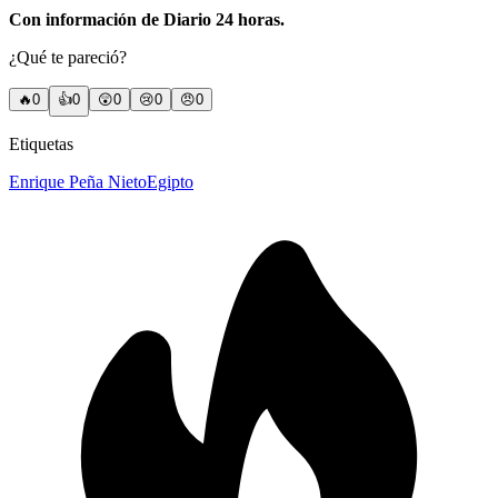
Con información de Diario 24 horas.
¿Qué te pareció?
🔥
0
👍
0
😲
0
😢
0
😠
0
Etiquetas
Enrique Peña Nieto
Egipto