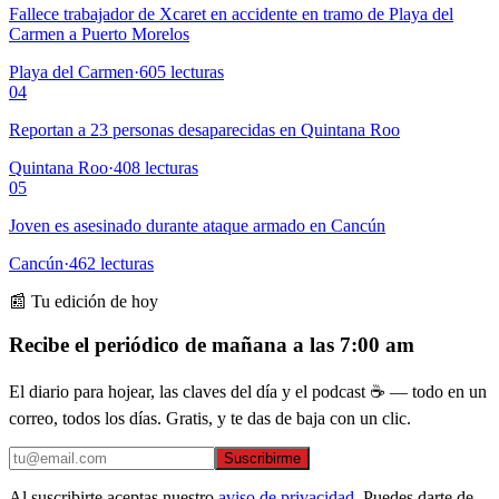
Fallece trabajador de Xcaret en accidente en tramo de Playa del
Carmen a Puerto Morelos
Playa del Carmen
·
605
lecturas
04
Reportan a 23 personas desaparecidas en Quintana Roo
Quintana Roo
·
408
lecturas
05
Joven es asesinado durante ataque armado en Cancún
Cancún
·
462
lecturas
📰 Tu edición de hoy
Recibe el periódico de mañana a las 7:00 am
El diario para hojear, las claves del día y el podcast ☕ — todo en un
correo, todos los días. Gratis, y te das de baja con un clic.
Suscribirme
Al suscribirte aceptas nuestro
aviso de privacidad
. Puedes darte de