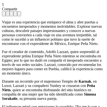
5
Compartir
Viajar es una experiencia que enriquece el alma y abre puertas a
encuentros inesperados y momentos inolvidables. Explorar nuevas
culturas, descubrir paisajes impresionantes y conocer a nuevas
personas convierten a cada viaje en una aventura irrepetible, tal
como le sucedió a un influencer poblano que tuvo la suerte de
encontrarse con el expresidente de México, Enrique Peña Nieto.
Fue el creador de contenido, Adolfo Lazzari, quien sorprendió al
expresidente priísta Enrique Peña Nieto mientras se encontraba en
Egipto; por lo que no dudó en compartir el inesperado encuentro a
través de sus redes sociales. Lazzari, conocido por recomendar los
mejores lugares para comer en Puebla, calificó la experiencia como
un momento único.
Durante un recorrido por el majestuoso Templo de
Karnak
, en
Luxor, Lazzari y su compañero Yunbey se cruzaron con
Peña
Nieto
, quien se encontraba disfrutando del sitio histórico en
compañía de una mujer que ha sido identificada como
Simona
Sorakaite
, su presunta nueva pareja.
El influencer relató con entusiasmo lo sucedido: “No me lo van a