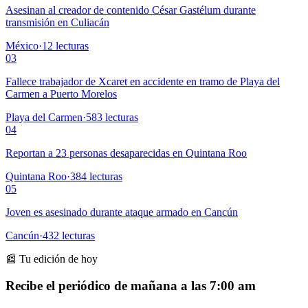
Asesinan al creador de contenido César Gastélum durante
transmisión en Culiacán
México
·
12
lecturas
03
Fallece trabajador de Xcaret en accidente en tramo de Playa del
Carmen a Puerto Morelos
Playa del Carmen
·
583
lecturas
04
Reportan a 23 personas desaparecidas en Quintana Roo
Quintana Roo
·
384
lecturas
05
Joven es asesinado durante ataque armado en Cancún
Cancún
·
432
lecturas
📰 Tu edición de hoy
Recibe el periódico de mañana a las 7:00 am