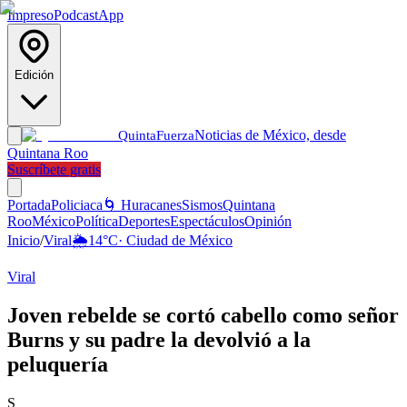
Impreso
Podcast
App
Edición
Noticias de México, desde
Quinta
Fuerza
Quintana Roo
Suscríbete gratis
Portada
Policiaca
🌀 Huracanes
Sismos
Quintana
Roo
México
Política
Deportes
Espectáculos
Opinión
Inicio
/
Viral
🌦️
14
°C
·
Ciudad de México
Viral
Joven rebelde se cortó cabello como señor
Burns y su padre la devolvió a la
peluquería
S