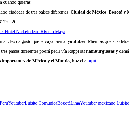
ja cuando quieras.
atro ciudades de tres países diferentes:
Ciudad de
México, Bogotá y 
5317?s=20
 el Hotel Nickelodeon Riviera Maya
man, les da gusto que le vaya bien al
youtuber
. Mientras que sus detra
 tres países diferentes podrá pedir vía Rappi las
hamburguesas
y demás
s importantes de México y el Mundo, haz clic
aquí
Perú
Youtuber
Luisito Comunica
Bogotá
Lima
Youtuber mexicano Luisit