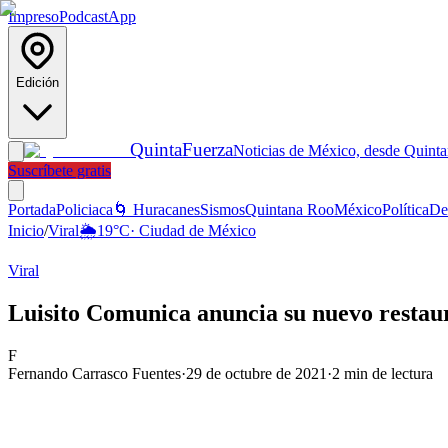
Impreso
Podcast
App
Edición
Quinta
Fuerza
Noticias de México, desde Quint
Suscríbete gratis
Portada
Policiaca
🌀 Huracanes
Sismos
Quintana Roo
México
Política
De
Inicio
/
Viral
🌦️
19
°C
·
Ciudad de México
Viral
Luisito Comunica anuncia su nuevo restau
F
Fernando Carrasco Fuentes
·
29 de octubre de 2021
·
2
min de lectura