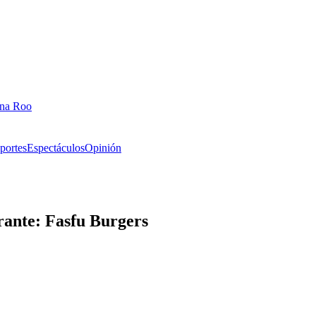
ana Roo
portes
Espectáculos
Opinión
rante: Fasfu Burgers