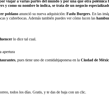
or viajar a varias partes del mundo y por una que otra polémica h
ers y como su nombre lo indica, se trata de un negocio especializ
cer poblano
anunció su nueva adquisición:
Fasfu
Burgers
. En las imá
blancas y cubrebocas. Además también puedes ver cómo lucen las
hambur
fluencer
lo dice tal cual.
a apertura
staurantes
, pues tiene uno de comidahjaponesa en la
Ciudad de Méxi
rreo, todos los días. Gratis, y te das de baja con un clic.