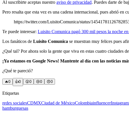
Al suscribirte aceptas nuestro
aviso de privacidad
. Puedes darte de ba
Pero resalta que esta vez es una cadena internacional, pues abrió en cu
https://twitter.com/LuisitoComunica/status/145417811267828
Te puede interesar:
Luisito Comunica pagó 300 mil pesos la noche en
Los fanáticos de
Luisito Comunica
se muestran muy felices pues afir
¿Qué tal? Por ahora solo la gente que viva en estas cuatro ciudades de
¡Ya estamos en Google News! Mantente al día con las noticias má
¿Qué te pareció?
🔥
0
👍
0
😲
0
😢
0
😠
0
Etiquetas
redes sociales
CDMX
Ciudad de México
Colombia
influencer
Instagram
hamburguesas