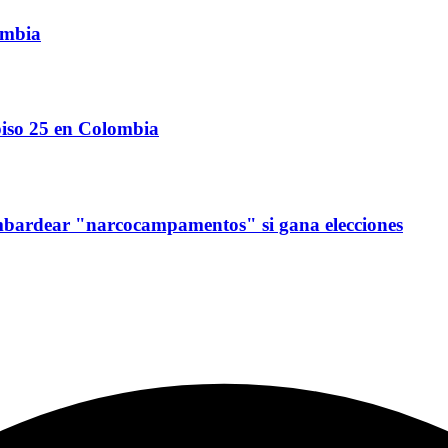
ombia
 piso 25 en Colombia
mbardear "narcocampamentos" si gana elecciones