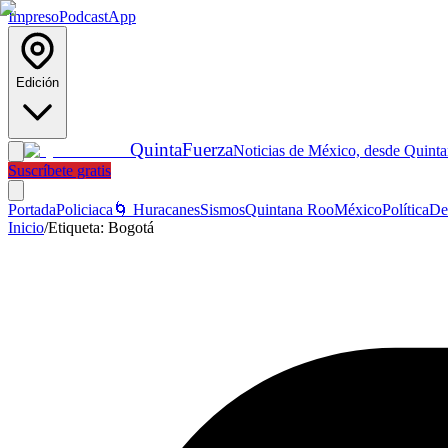
Impreso
Podcast
App
Edición
Quinta
Fuerza
Noticias de México, desde Quint
Suscríbete gratis
Portada
Policiaca
🌀 Huracanes
Sismos
Quintana Roo
México
Política
De
Inicio
/
Etiqueta:
Bogotá