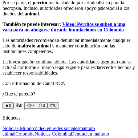
Por su parte, el
perrito
fue trasladado por criminalística para la
necropsia. Incluso, autoridades ofrecieron apoyo psicosocial a los
dueños del
animal
.
También te puede interesar:
Video: Perritos se suben a una
vaca para no ahogarse durante inundaciones en Colombia
Las autoridades recomiendan denunciar inmediatamente cualquier
acto de
maltrato animal
y mantener coordinación con las
instituciones competentes.
La investigación continúa abierta. Las autoridades aseguran que se
actuará conforme al marco legal vigente para esclarecer los hechos y
establecer responsabilidades.
Con información de Canal RCN
¿Qué te pareció?
🔥
0
👍
0
😲
0
😢
0
😠
0
Etiquetas
Noticias Mundo
Video en redes sociales
maltrato
animal
Colombia
Noticias Colombia
Denuncian maltrato