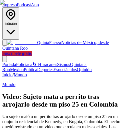
Impreso
Podcast
App
Edición
Noticias de México, desde
Quinta
Fuerza
Quintana Roo
Suscríbete gratis
Portada
Policiaca
🌀 Huracanes
Sismos
Quintana
Roo
México
Política
Deportes
Espectáculos
Opinión
Inicio
/
Mundo
Mundo
Video: Sujeto mata a perrito tras
arrojarlo desde un piso 25 en Colombia
Un sujeto mató a un perrito tras arrojarlo desde un piso 25 en un
conjunto residencial de Kennedy, en Bogotá, Colombia. El hecho
quedó registrado en un video que circula en redes sociales. Las