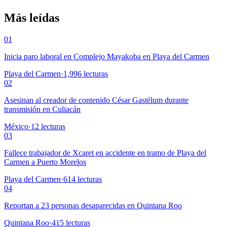
Más leídas
01
Inicia paro laboral en Complejo Mayakoba en Playa del Carmen
Playa del Carmen
·
1,996
lecturas
02
Asesinan al creador de contenido César Gastélum durante
transmisión en Culiacán
México
·
12
lecturas
03
Fallece trabajador de Xcaret en accidente en tramo de Playa del
Carmen a Puerto Morelos
Playa del Carmen
·
614
lecturas
04
Reportan a 23 personas desaparecidas en Quintana Roo
Quintana Roo
·
415
lecturas