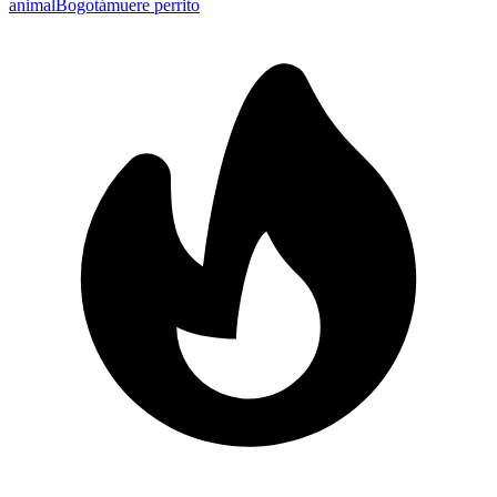
animal
Bogotá
muere perrito