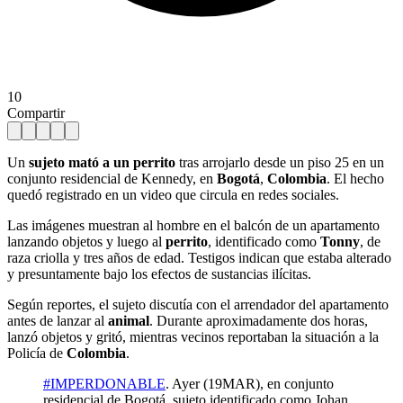
10
Compartir
Un
sujeto mató a un perrito
tras arrojarlo desde un piso 25 en un
conjunto residencial de Kennedy, en
Bogotá
,
Colombia
. El hecho
quedó registrado en un video que circula en redes sociales.
Las imágenes muestran al hombre en el balcón de un apartamento
lanzando objetos y luego al
perrito
, identificado como
Tonny
, de
raza criolla y tres años de edad. Testigos indican que estaba alterado
y presuntamente bajo los efectos de sustancias ilícitas.
Según reportes, el sujeto discutía con el arrendador del apartamento
antes de lanzar al
animal
. Durante aproximadamente dos horas,
lanzó objetos y gritó, mientras vecinos reportaban la situación a la
Policía de
Colombia
.
#IMPERDONABLE
. Ayer (19MAR), en conjunto
residencial de Bogotá, sujeto identificado como Johan