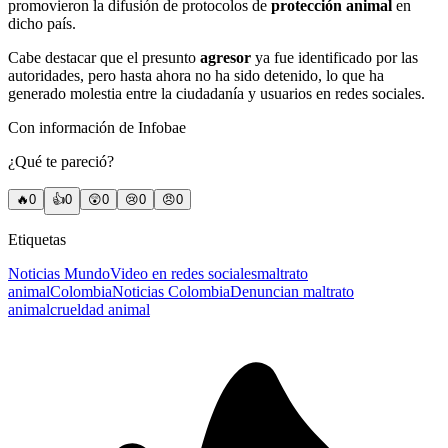
promovieron la difusión de protocolos de
protección animal
en
dicho país.
Cabe destacar que el presunto
agresor
ya fue identificado por las
autoridades, pero hasta ahora no ha sido detenido, lo que ha
generado molestia entre la ciudadanía y usuarios en redes sociales.
Con información de Infobae
¿Qué te pareció?
🔥
0
👍
0
😲
0
😢
0
😠
0
Etiquetas
Noticias Mundo
Video en redes sociales
maltrato
animal
Colombia
Noticias Colombia
Denuncian maltrato
animal
crueldad animal