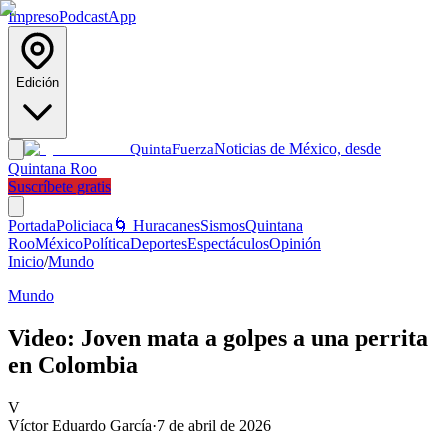
Impreso
Podcast
App
Edición
Noticias de México, desde
Quinta
Fuerza
Quintana Roo
Suscríbete gratis
Portada
Policiaca
🌀 Huracanes
Sismos
Quintana
Roo
México
Política
Deportes
Espectáculos
Opinión
Inicio
/
Mundo
Mundo
Video: Joven mata a golpes a una perrita
en Colombia
V
Víctor Eduardo García
·
7 de abril de 2026