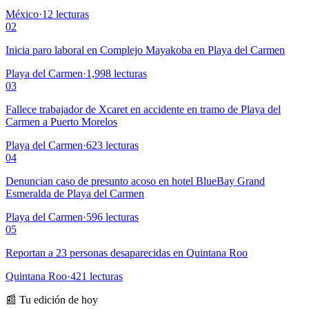
México
·
12
lecturas
02
Inicia paro laboral en Complejo Mayakoba en Playa del Carmen
Playa del Carmen
·
1,998
lecturas
03
Fallece trabajador de Xcaret en accidente en tramo de Playa del
Carmen a Puerto Morelos
Playa del Carmen
·
623
lecturas
04
Denuncian caso de presunto acoso en hotel BlueBay Grand
Esmeralda de Playa del Carmen
Playa del Carmen
·
596
lecturas
05
Reportan a 23 personas desaparecidas en Quintana Roo
Quintana Roo
·
421
lecturas
📰 Tu edición de hoy