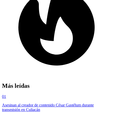
Más leídas
01
Asesinan al creador de contenido César Gastélum durante
transmisión en Culiacán