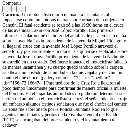
Compartir
Cancún.-
Un motociclista murió de manera instantánea al
impactarse contra un autobús de transporte urbano de pasajeros en
Cancún. El fatal accidente se registró a las 19:30 horas en el cruce
de las avenidas Lakin con José López Portillo. Los primeros
informes señalaron que el chofer del autobús de pasajeros circulaba
sobre la avenida Lakin procedente de la avenida Miguel Hidalgo, y
al llegar al cruce con la avenida José López Portillo atravesó el
semáforo y posteriormente el motociclista quien se desplazaba sobre
la avenida José López Portillo proveniente de la avenida Nichupté
se estrelló en un costado. Del fuerte impacto, el motociclista falleció
de manera instantánea y su cuerpo quedó tendido sobre la carpeta
asfáltica a un costado de la unidad en la que viajaba y del camión
contra el que chocó. [gallery columns="2" size="medium"
ids="166473,166474"] Paramédicos de la Cruz Roja llegaron al
poco tiempo únicamente para confirmar de manera oficial la muerte
del hombre. En el lugar las autoridades no pudieron determinar si el
chófer del autobús o el motociclista se cruzó el señalamiento en rojo,
sin embargo algunos testigos señalaron que fue el chófer del camión.
La zona fue acordonada por la Policía Quintana Roo en lo que
agentes ministeriales y peritos de la Fiscalía General del Estado
(FGE) se encargaban del procesamiento y el levantamiento del
cadáver.