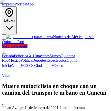
Impreso
Podcast
App
Edición
Noticias de México, desde
Quinta
Fuerza
Quintana Roo
Suscríbete gratis
Portada
Policiaca
🌀 Huracanes
Sismos
Quintana
Roo
México
Política
Deportes
Espectáculos
Opinión
Inicio
/
Viral
⛈️
20
°C
·
Ciudad de México
Viral
Muere motociclista en choque con un
camión del transporte urbano en Cancún
J
Johan Azuaje
·
11 de febrero de 2021
·
1
min de lectura