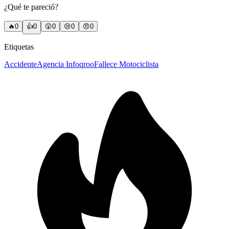
¿Qué te pareció?
🔥
0
👍
0
😲
0
😢
0
😠
0
Etiquetas
Accidente
Agencia Infoqroo
Fallece Motociclista