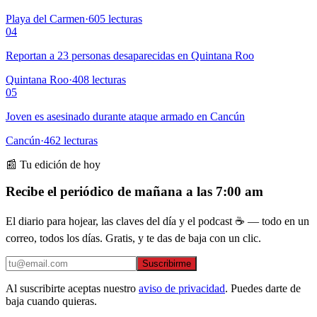
Playa del Carmen
·
605
lecturas
04
Reportan a 23 personas desaparecidas en Quintana Roo
Quintana Roo
·
408
lecturas
05
Joven es asesinado durante ataque armado en Cancún
Cancún
·
462
lecturas
📰 Tu edición de hoy
Recibe el periódico de mañana a las 7:00 am
El diario para hojear, las claves del día y el podcast ☕ — todo en un
correo, todos los días. Gratis, y te das de baja con un clic.
Suscribirme
Al suscribirte aceptas nuestro
aviso de privacidad
. Puedes darte de
baja cuando quieras.