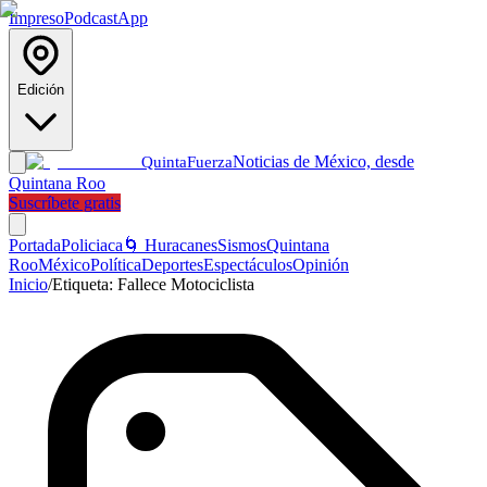
Impreso
Podcast
App
Edición
Noticias de México, desde
Quinta
Fuerza
Quintana Roo
Suscríbete gratis
Portada
Policiaca
🌀 Huracanes
Sismos
Quintana
Roo
México
Política
Deportes
Espectáculos
Opinión
Inicio
/
Etiqueta:
Fallece Motociclista