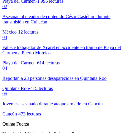
Playa del Carmen
·
1,996
lecturas
02
Asesinan al creador de contenido César Gastélum durante
transmisión en Culiacán
México
·
12
lecturas
03
Fallece trabajador de Xcaret en accidente en tramo de Playa del
Carmen a Puerto Morelos
Playa del Carmen
·
614
lecturas
04
Reportan a 23 personas desaparecidas en Quintana Roo
Quintana Roo
·
415
lecturas
05
Joven es asesinado durante ataque armado en Cancún
Cancún
·
473
lecturas
Quinta Fuerza