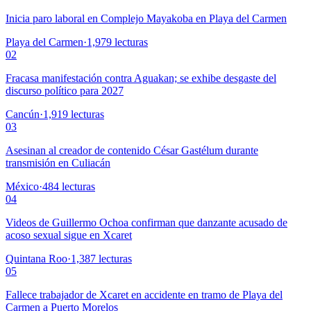
Inicia paro laboral en Complejo Mayakoba en Playa del Carmen
Playa del Carmen
·
1,979
lecturas
02
Fracasa manifestación contra Aguakan; se exhibe desgaste del
discurso político para 2027
Cancún
·
1,919
lecturas
03
Asesinan al creador de contenido César Gastélum durante
transmisión en Culiacán
México
·
484
lecturas
04
Videos de Guillermo Ochoa confirman que danzante acusado de
acoso sexual sigue en Xcaret
Quintana Roo
·
1,387
lecturas
05
Fallece trabajador de Xcaret en accidente en tramo de Playa del
Carmen a Puerto Morelos