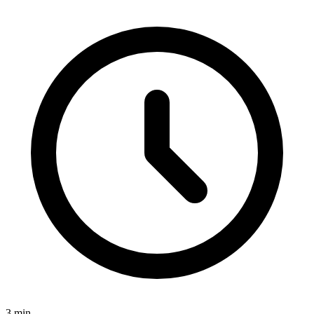
3
min