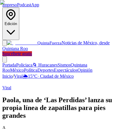
Impreso
Podcast
App
Edición
Noticias de México, desde
Quinta
Fuerza
Quintana Roo
Suscríbete gratis
Portada
Policiaca
🌀 Huracanes
Sismos
Quintana
Roo
México
Política
Deportes
Espectáculos
Opinión
Inicio
/
Viral
🌦️
15
°C
·
Ciudad de México
Viral
Paola, una de ‘Las Perdidas’ lanza su
propia línea de zapatillas para pies
grandes
A