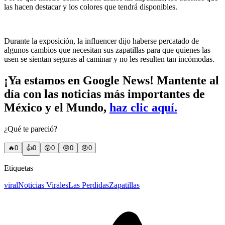
las hacen destacar y los colores que tendrá disponibles.
Durante la exposición, la influencer dijo haberse percatado de
algunos cambios que necesitan sus zapatillas para que quienes las
usen se sientan seguras al caminar y no les resulten tan incómodas.
¡Ya estamos en Google News! Mantente al
día con las noticias más importantes de
México y el Mundo,
haz clic aquí.
¿Qué te pareció?
🔥
0
👍
0
😲
0
😢
0
😠
0
Etiquetas
viral
Noticias Virales
Las Perdidas
Zapatillas