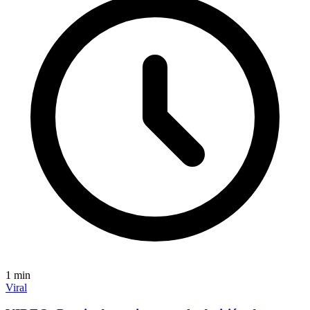
1
min
Viral