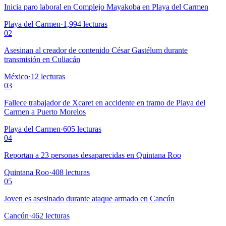
Inicia paro laboral en Complejo Mayakoba en Playa del Carmen
Playa del Carmen
·
1,994
lecturas
02
Asesinan al creador de contenido César Gastélum durante
transmisión en Culiacán
México
·
12
lecturas
03
Fallece trabajador de Xcaret en accidente en tramo de Playa del
Carmen a Puerto Morelos
Playa del Carmen
·
605
lecturas
04
Reportan a 23 personas desaparecidas en Quintana Roo
Quintana Roo
·
408
lecturas
05
Joven es asesinado durante ataque armado en Cancún
Cancún
·
462
lecturas