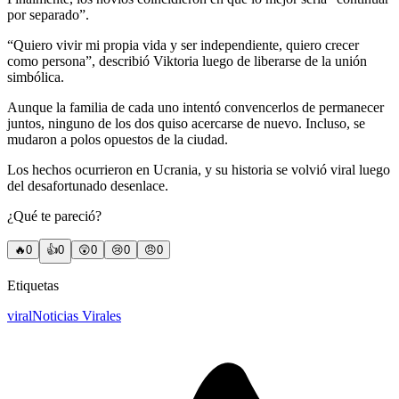
por separado”.
“Quiero vivir mi propia vida y ser independiente, quiero crecer
como persona”, describió Viktoria luego de liberarse de la unión
simbólica.
Aunque la familia de cada uno intentó convencerlos de permanecer
juntos, ninguno de los dos quiso acercarse de nuevo. Incluso, se
mudaron a polos opuestos de la ciudad.
Los hechos ocurrieron en Ucrania, y su historia se volvió viral luego
del desafortunado desenlace.
¿Qué te pareció?
🔥
0
👍
0
😲
0
😢
0
😠
0
Etiquetas
viral
Noticias Virales