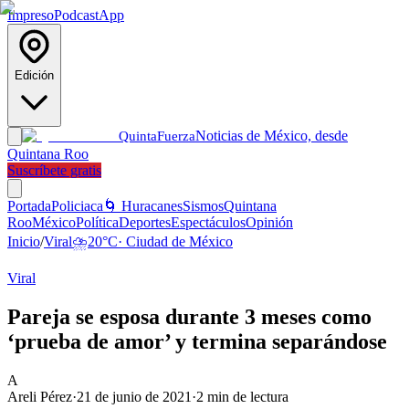
Impreso
Podcast
App
Edición
Noticias de México, desde
Quinta
Fuerza
Quintana Roo
Suscríbete gratis
Portada
Policiaca
🌀 Huracanes
Sismos
Quintana
Roo
México
Política
Deportes
Espectáculos
Opinión
Inicio
/
Viral
⛈️
20
°C
·
Ciudad de México
Viral
Pareja se esposa durante 3 meses como
‘prueba de amor’ y termina separándose
A
Areli Pérez
·
21 de junio de 2021
·
2
min de lectura