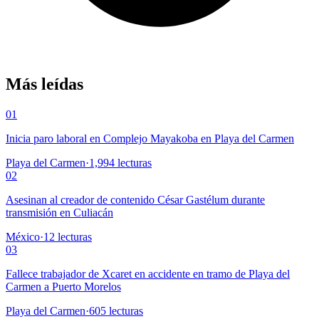
Más leídas
01
Inicia paro laboral en Complejo Mayakoba en Playa del Carmen
Playa del Carmen
·
1,994
lecturas
02
Asesinan al creador de contenido César Gastélum durante
transmisión en Culiacán
México
·
12
lecturas
03
Fallece trabajador de Xcaret en accidente en tramo de Playa del
Carmen a Puerto Morelos
Playa del Carmen
·
605
lecturas