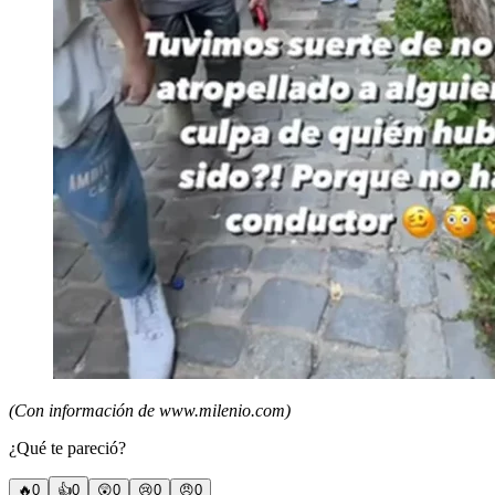
(Con información de www.milenio.com)
¿Qué te pareció?
🔥
0
👍
0
😲
0
😢
0
😠
0