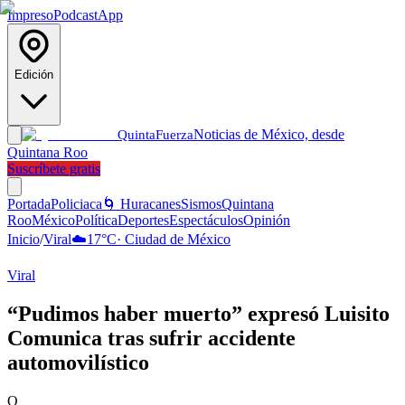
Impreso
Podcast
App
Edición
Noticias de México, desde
Quinta
Fuerza
Quintana Roo
Suscríbete gratis
Portada
Policiaca
🌀 Huracanes
Sismos
Quintana
Roo
México
Política
Deportes
Espectáculos
Opinión
Inicio
/
Viral
☁️
17
°C
·
Ciudad de México
Viral
“Pudimos haber muerto” expresó Luisito
Comunica tras sufrir accidente
automovilístico
Q