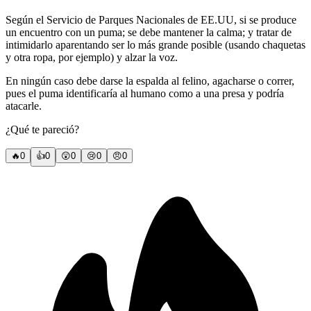
Según el Servicio de Parques Nacionales de EE.UU, si se produce
un encuentro con un puma; se debe mantener la calma; y tratar de
intimidarlo aparentando ser lo más grande posible (usando chaquetas
y otra ropa, por ejemplo) y alzar la voz.
En ningún caso debe darse la espalda al felino, agacharse o correr,
pues el puma identificaría al humano como a una presa y podría
atacarle.
¿Qué te pareció?
🔥
0
👍
0
😲
0
😢
0
😠
0