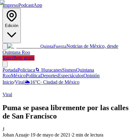
Impreso
Podcast
App
Edición
Noticias de México, desde
Quinta
Fuerza
Quintana Roo
Suscríbete gratis
Portada
Policiaca
🌀 Huracanes
Sismos
Quintana
Roo
México
Política
Deportes
Espectáculos
Opinión
Inicio
/
Viral
🌦️
16
°C
·
Ciudad de México
Viral
Puma se pasea libremente por las calles
de San Francisco
J
Johan Azuaje
·
19 de mayo de 2021
·
2
min de lectura