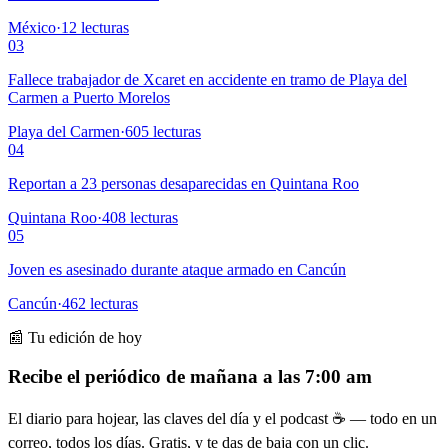
México
·
12
lecturas
03
Fallece trabajador de Xcaret en accidente en tramo de Playa del
Carmen a Puerto Morelos
Playa del Carmen
·
605
lecturas
04
Reportan a 23 personas desaparecidas en Quintana Roo
Quintana Roo
·
408
lecturas
05
Joven es asesinado durante ataque armado en Cancún
Cancún
·
462
lecturas
📰 Tu edición de hoy
Recibe el periódico de mañana a las 7:00 am
El diario para hojear, las claves del día y el podcast ☕ — todo en un
correo, todos los días. Gratis, y te das de baja con un clic.