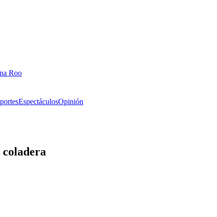
ana Roo
portes
Espectáculos
Opinión
a coladera