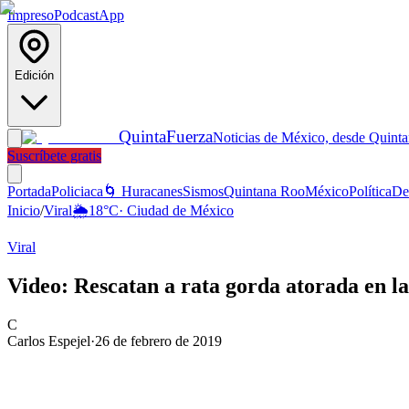
Impreso
Podcast
App
Edición
Quinta
Fuerza
Noticias de México, desde Quint
Suscríbete gratis
Portada
Policiaca
🌀 Huracanes
Sismos
Quintana Roo
México
Política
De
Inicio
/
Viral
🌦️
18
°C
·
Ciudad de México
Viral
Video: Rescatan a rata gorda atorada en l
C
Carlos Espejel
·
26 de febrero de 2019