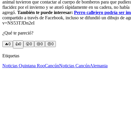
animal tuvieron que contactar al cuerpo de bomberos para que pudieran l
flacidez por el invierno y se atoró rápidamente en su cadera, no habí
agregó.
También te puede interesar:
Perro callejero podría ser i
compartido a través de Facebook, incluso se difundió un dibujo de ag
v=NS53TJDn2eI
¿Qué te pareció?
🔥
0
👍
0
😲
0
😢
0
😠
0
Etiquetas
Noticias Quintana Roo
Cancún
Noticias Cancún
Alemania