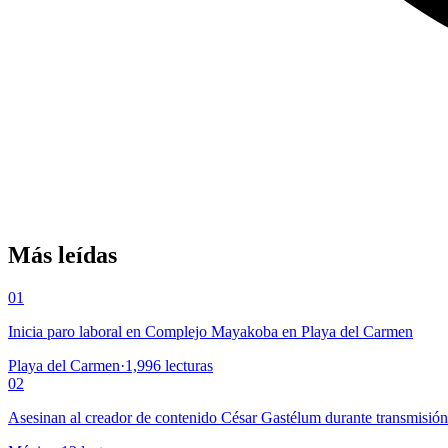
Más leídas
01
Inicia paro laboral en Complejo Mayakoba en Playa del Carmen
Playa del Carmen
·
1,996
lecturas
02
Asesinan al creador de contenido César Gastélum durante transmisió