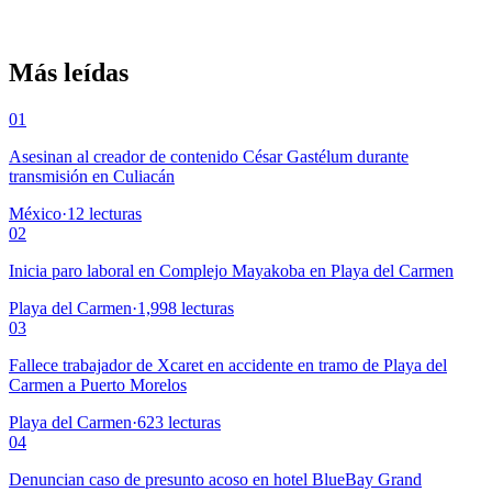
Más leídas
01
Asesinan al creador de contenido César Gastélum durante
transmisión en Culiacán
México
·
12
lecturas
02
Inicia paro laboral en Complejo Mayakoba en Playa del Carmen
Playa del Carmen
·
1,998
lecturas
03
Fallece trabajador de Xcaret en accidente en tramo de Playa del
Carmen a Puerto Morelos
Playa del Carmen
·
623
lecturas
04
Denuncian caso de presunto acoso en hotel BlueBay Grand