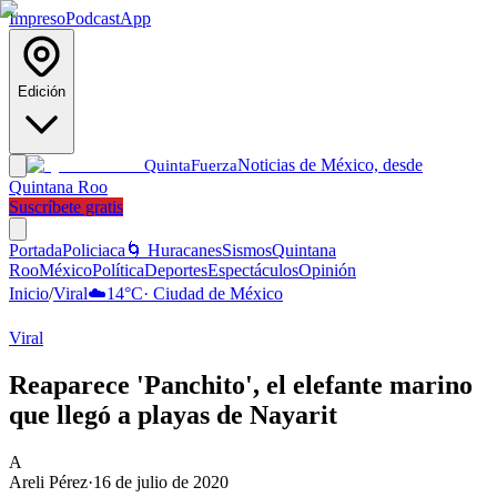
Impreso
Podcast
App
Edición
Noticias de México, desde
Quinta
Fuerza
Quintana Roo
Suscríbete gratis
Portada
Policiaca
🌀 Huracanes
Sismos
Quintana
Roo
México
Política
Deportes
Espectáculos
Opinión
Inicio
/
Viral
☁️
14
°C
·
Ciudad de México
Viral
Reaparece 'Panchito', el elefante marino
que llegó a playas de Nayarit
A
Areli Pérez
·
16 de julio de 2020