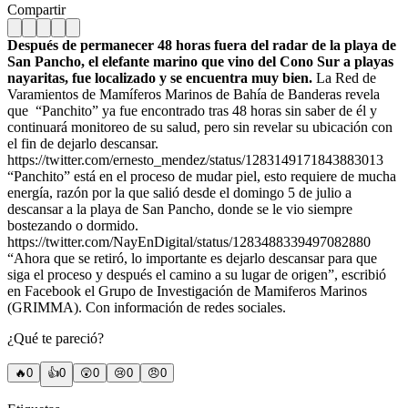
Compartir
Después de permanecer 48 horas fuera del radar de la playa de
San Pancho, el elefante marino que vino del Cono Sur a playas
nayaritas, fue localizado y se encuentra muy bien.
La Red de
Varamientos de Mamíferos Marinos de Bahía de Banderas revela
que “Panchito” ya fue encontrado tras 48 horas sin saber de él y
continuará monitoreo de su salud, pero sin revelar su ubicación con
el fin de dejarlo descansar.
https://twitter.com/ernesto_mendez/status/1283149171843883013
“Panchito” está en el proceso de mudar piel, esto requiere de mucha
energía, razón por la que salió desde el domingo 5 de julio a
descansar a la playa de San Pancho, donde se le vio siempre
bostezando o dormido.
https://twitter.com/NayEnDigital/status/1283488339497082880
“Ahora que se retiró, lo importante es dejarlo descansar para que
siga el proceso y después el camino a su lugar de origen”, escribió
en Facebook el Grupo de Investigación de Mamiferos Marinos
(GRIMMA). Con información de redes sociales.
¿Qué te pareció?
🔥
0
👍
0
😲
0
😢
0
😠
0