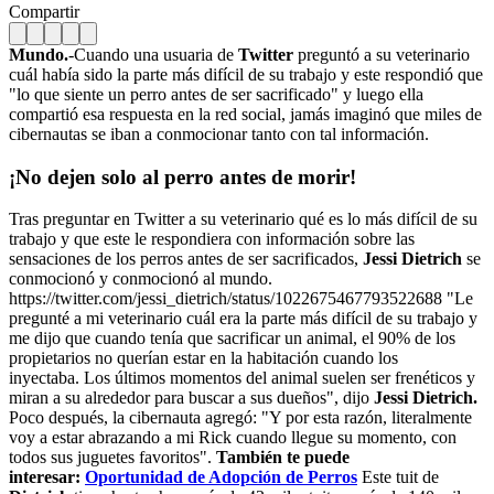
Compartir
Mundo.
-Cuando una usuaria de
Twitter
preguntó a su veterinario
cuál había sido la parte más difícil de su trabajo y este respondió que
"lo que siente un perro antes de ser sacrificado" y luego ella
compartió esa respuesta en la red social, jamás imaginó que miles de
cibernautas se iban a conmocionar tanto con tal información.
¡No dejen solo al perro antes de morir!
Tras preguntar en Twitter a su veterinario qué es lo más difícil de su
trabajo y que este le respondiera con información sobre las
sensaciones de los perros antes de ser sacrificados,
Jessi Dietrich
se
conmocionó y conmocionó al mundo.
https://twitter.com/jessi_dietrich/status/1022675467793522688 "Le
pregunté a mi veterinario cuál era la parte más difícil de su trabajo y
me dijo que cuando tenía que sacrificar un animal, el 90% de los
propietarios no querían estar en la habitación cuando los
inyectaba. Los últimos momentos del animal suelen ser frenéticos y
miran a su alrededor para buscar a sus dueños", dijo
Jessi Dietrich.
Poco después, la cibernauta agregó: "Y por esta razón, literalmente
voy a estar abrazando a mi Rick cuando llegue su momento, con
todos sus juguetes favoritos".
También te puede
interesar:
Oportunidad de Adopción de Perros
Este tuit de