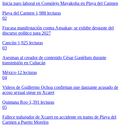
Inicia paro laboral en Complejo Mayakoba en Playa del Carmen
Playa del Carmen
·
1,988
lecturas
02
Fracasa manifestación contra Aguakan; se exhibe desgaste del
discurso político para 2027
Cancún
·
1,925
lecturas
03
Asesinan al creador de contenido César Gastélum durante
transmisión en Culiacán
México
·
12
lecturas
04
Videos de Guillermo Ochoa confirman que danzante acusado de
acoso sexual sigue en Xcaret
Quintana Roo
·
1,391
lecturas
05
Fallece trabajador de Xcaret en accidente en tramo de Playa del
Carmen a Puerto Morelos