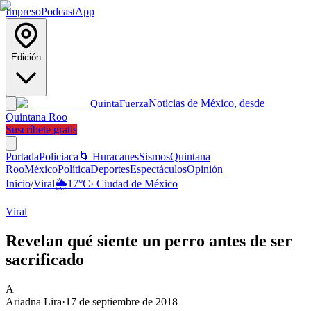
Impreso
Podcast
App
Edición
Noticias de México, desde
Quinta
Fuerza
Quintana Roo
Suscríbete gratis
Portada
Policiaca
🌀 Huracanes
Sismos
Quintana
Roo
México
Política
Deportes
Espectáculos
Opinión
Inicio
/
Viral
🌦️
17
°C
·
Ciudad de México
Viral
Revelan qué siente un perro antes de ser
sacrificado
A
Ariadna Lira
·
17 de septiembre de 2018