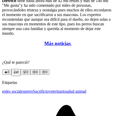
Dietrich
tiene hasta ahora más de 42 mil retuits y más de 140 mil
"Me gusta"y ha sido comentado por miles de personas,
provocándoles tristeza y nostalgia pues muchos de ellos recordaron
el momento en que sacrificaron a sus mascotas. Los expertos
recomiendan que aunque sea difícil para el dueño, no dejen solas a
sus mascotas en momentos de este tipo, pues los perros buscan
siempre una cara familiar y querida al momento de dejar este
mundo.
Más noticias
¿Qué te pareció?
🔥
0
👍
0
😲
0
😢
0
😠
0
Etiquetas
redes sociales
perro
Sacrificio
veterinario
salud animal